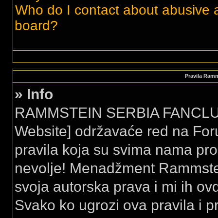
Who do I contact about abusive an
board?
Pravila Ram
» Info
RAMMSTEIN SERBIA FANCLUB 
Website] održavaće red na For
pravila koja su svima nama pro
nevolje! Menadžment Rammstei
svoja autorska prava i mi ih ovd
Svako ko ugrozi ova pravila i p