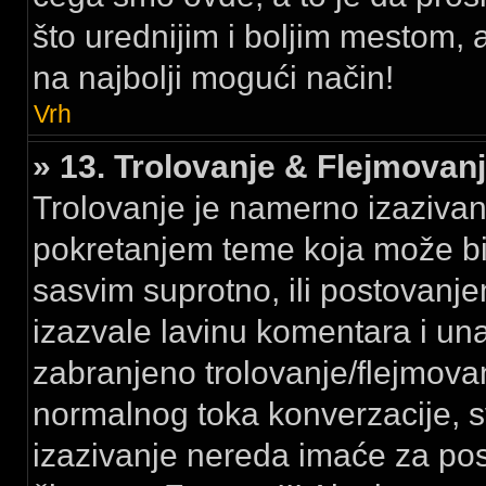
što urednijim i boljim mestom,
na najbolji mogući način!
Vrh
» 13. Trolovanje & Flejmovan
Trolovanje je namerno izazivanj
pokretanjem teme koja može bi
sasvim suprotno, ili postovanje
izazvale lavinu komentara i un
zabranjeno trolovanje/flejmov
normalnog toka konverzacije, 
izazivanje nereda imaće za po