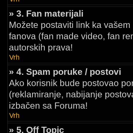
» 3. Fan materijali
Možete postaviti link ka vašem 
fanova (fan made video, fan rem
autorskih prava!
Vrh
» 4. Spam poruke / postovi
Ako korisnik bude postovao p
(reklamiranje, nabijanje postova
izbačen sa Foruma!
Vrh
» 5. Off Topic