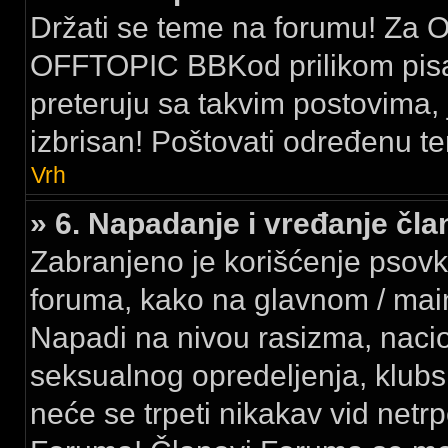
Držati se teme na forumu! Za Of
OFFTOPIC BBKod prilikom pisan
preteruju sa takvim postovima, j
izbrisan! Poštovati određenu te
Vrh
» 6. Napadanje i vređanje č
Zabranjeno je korišćenje psovk
foruma, kako na glavnom / ma
Napadi na nivou rasizma, nacion
seksualnog opredeljenja, klubsk
neće se trpeti nikakav vid netr