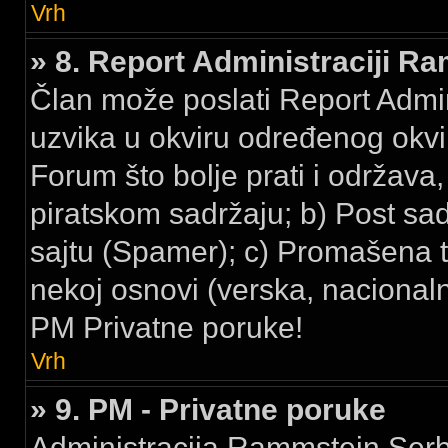
Vrh
» 8. Report Administraciji R
Član može poslati Report Admi
uzvika u okviru određenog okvir
Forum što bolje prati i održava,
piratskom sadržaju; b) Post sa
sajtu (Spamer); c) Promašena t
nekoj osnovi (verska, nacionalna
PM Privatne poruke!
Vrh
» 9. PM - Privatne poruke
Administracija Rammstein Serbi