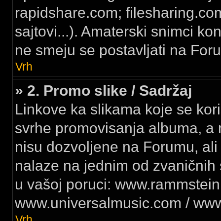
rapidshare.com; filesharing.co
sajtovi...). Amaterski snimci ko
ne smeju se postavljati na For
Vrh
» 2. Promo slike / Sadržaj
Linkove ka slikama koje se kori
svrhe promovisanja albuma, a n
nisu dozvoljene na Forumu, ali
nalaze na jednim od zvaničnih s
u vašoj poruci: www.rammstein
www.universalmusic.com / www
Vrh