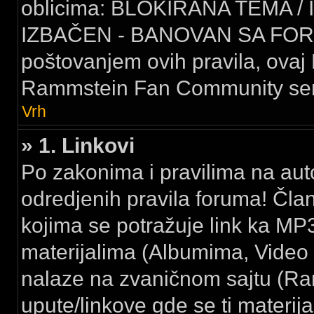
oblicima: BLOKIRANA TEMA /
IZBAČEN - BANOVAN SA FORU
poštovanjem ovih pravila, ovaj 
Rammstein Fan Community serv
Vrh
» 1. Linkovi
Po zakonima i pravilima na au
odredjenih pravila foruma! Čla
kojima se potražuje link ka MP3
materijalima (Albumima, Video k
nalaze na zvaničnom sajtu (Ramm
upute/linkove gde se ti materija