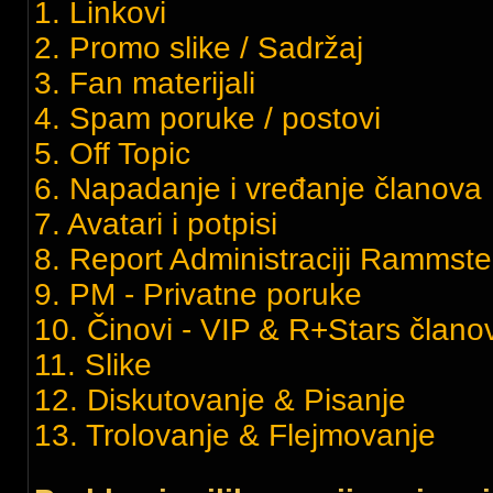
1. Linkovi
2. Promo slike / Sadržaj
3. Fan materijali
4. Spam poruke / postovi
5. Off Topic
6. Napadanje i vređanje članov
7. Avatari i potpisi
8. Report Administraciji Rammste
9. PM - Privatne poruke
10. Činovi - VIP & R+Stars članov
11. Slike
12. Diskutovanje & Pisanje
13. Trolovanje & Flejmovanje