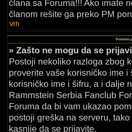
člana sa Foruma!!! Ako imate 
članom rešite ga preko PM por
Vrh
Problemi pr
» Zašto ne mogu da se prija
Postoji nekoliko razloga zbog k
proverite vaše korisničko ime i 
korisničko ime i šifru, a i dalje
Rammstein Serbia Fanclub Foru
Foruma da bi vam ukazao pomo
postoji greška na serveru, tak
kasnije da se prijavite.