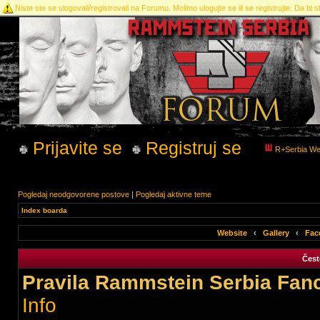
Niste ste se ulogovali/registrovali na Forumu. Molimo ulogujte se ili se registrujte. Da bi st
Prijavite se
Registruj se
R+Serbia We
Pogledaj neodgovorene postove
|
Pogledaj aktivne teme
Index boarda
Website
‹
Gallery
‹
Fac
Čest
Pravila Rammstein Serbia Fan
Info