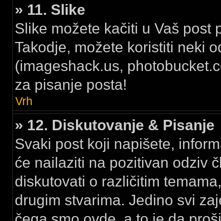
» 11. Slike
Slike možete kačiti u Vaš post 
Takodje, možete koristiti neki 
(imageshack.us, photobucket.com
za pisanje posta!
Vrh
» 12. Diskutovanje & Pisanje
Svaki post koji napišete, inform
će nailaziti na pozitivan odzi
diskutovati o različitim temama
drugim stvarima. Jedino svi 
čega smo ovde, a to je da proš