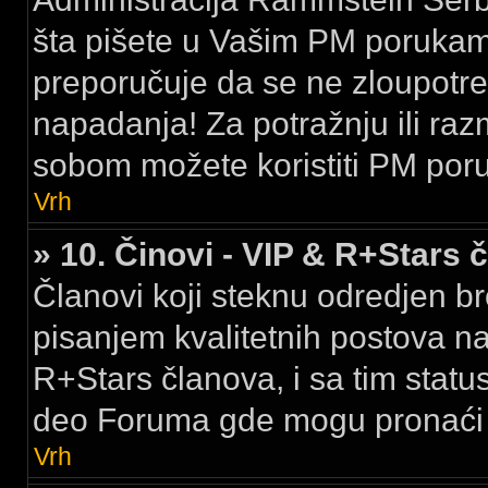
šta pišete u Vašim PM porukama,
preporučuje da se ne zloupotreb
napadanja! Za potražnju ili raz
sobom možete koristiti PM por
Vrh
» 10. Činovi - VIP & R+Stars 
Članovi koji steknu odredjen br
pisanjem kvalitetnih postova na
R+Stars članova, i sa tim stat
deo Foruma gde mogu pronaći k
Vrh