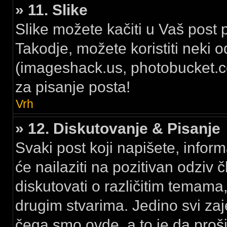
» 11. Slike
Slike možete kačiti u Vaš post 
Takodje, možete koristiti neki 
(imageshack.us, photobucket.com
za pisanje posta!
Vrh
» 12. Diskutovanje & Pisanje
Svaki post koji napišete, inform
će nailaziti na pozitivan odzi
diskutovati o različitim temama
drugim stvarima. Jedino svi 
čega smo ovde, a to je da proš