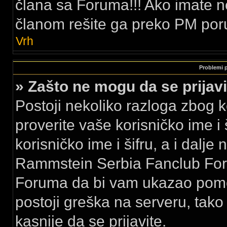
člana sa Foruma!!! Ako imate 
članom rešite ga preko PM por
Vrh
Problemi pr
» Zašto ne mogu da se prija
Postoji nekoliko razloga zbog k
proverite vaše korisničko ime i 
korisničko ime i šifru, a i dalje
Rammstein Serbia Fanclub Foru
Foruma da bi vam ukazao pomo
postoji greška na serveru, tak
kasnije da se prijavite.