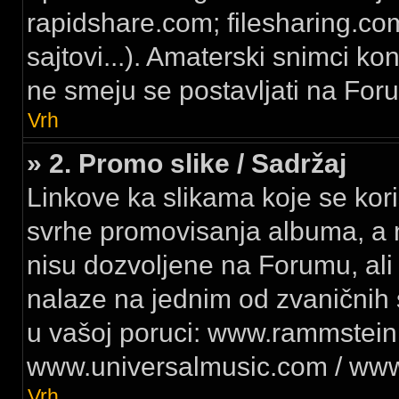
rapidshare.com; filesharing.co
sajtovi...). Amaterski snimci ko
ne smeju se postavljati na For
Vrh
» 2. Promo slike / Sadržaj
Linkove ka slikama koje se kori
svrhe promovisanja albuma, a n
nisu dozvoljene na Forumu, ali
nalaze na jednim od zvaničnih s
u vašoj poruci: www.rammstein
www.universalmusic.com / www
Vrh