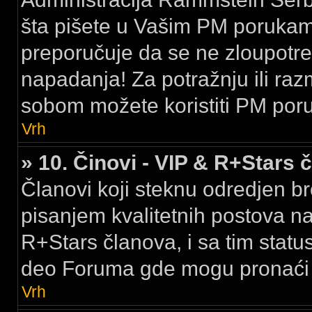
šta pišete u Vašim PM porukama,
preporučuje da se ne zloupotreb
napadanja! Za potražnju ili raz
sobom možete koristiti PM por
Vrh
» 10. Činovi - VIP & R+Stars 
Članovi koji steknu odredjen br
pisanjem kvalitetnih postova na
R+Stars članova, i sa tim stat
deo Foruma gde mogu pronaći k
Vrh