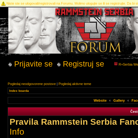
Niste ste se ulogovali/registrovali na Forumu. Molimo ulogujte se ili se registrujte. Da bi st
Prijavite se
Registruj se
R+Serbia We
Pogledaj neodgovorene postove
|
Pogledaj aktivne teme
Index boarda
Website
‹
Gallery
‹
Fac
Čest
Pravila Rammstein Serbia Fan
Info