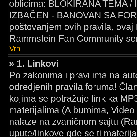
oblicima: BLOKIRANA TEMA /
IZBAČEN - BANOVAN SA FORU
poštovanjem ovih pravila, ovaj 
Rammstein Fan Community serv
Vrh
» 1. Linkovi
Po zakonima i pravilima na au
odredjenih pravila foruma! Čla
kojima se potražuje link ka MP3
materijalima (Albumima, Video k
nalaze na zvaničnom sajtu (Ramm
upute/linkove gde se ti materija