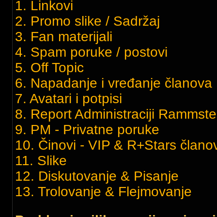
1. Linkovi
2. Promo slike / Sadržaj
3. Fan materijali
4. Spam poruke / postovi
5. Off Topic
6. Napadanje i vređanje članov
7. Avatari i potpisi
8. Report Administraciji Rammste
9. PM - Privatne poruke
10. Činovi - VIP & R+Stars članov
11. Slike
12. Diskutovanje & Pisanje
13. Trolovanje & Flejmovanje