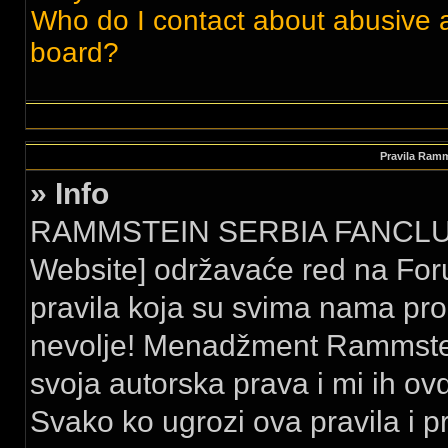
Who do I contact about abusive an
board?
Pravila Ram
» Info
RAMMSTEIN SERBIA FANCLUB 
Website] održavaće red na For
pravila koja su svima nama pro
nevolje! Menadžment Rammstei
svoja autorska prava i mi ih ovd
Svako ko ugrozi ova pravila i p