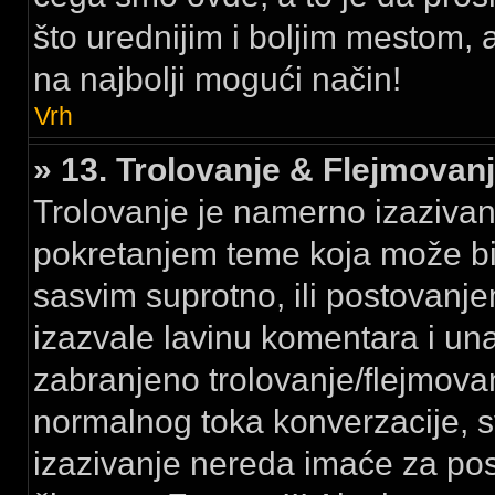
što urednijim i boljim mestom,
na najbolji mogući način!
Vrh
» 13. Trolovanje & Flejmovan
Trolovanje je namerno izazivanj
pokretanjem teme koja može bi
sasvim suprotno, ili postovanje
izazvale lavinu komentara i un
zabranjeno trolovanje/flejmov
normalnog toka konverzacije, 
izazivanje nereda imaće za po