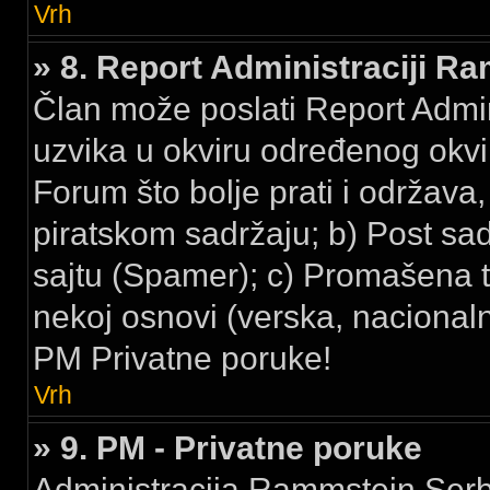
Vrh
» 8. Report Administraciji R
Član može poslati Report Admi
uzvika u okviru određenog okvir
Forum što bolje prati i održava,
piratskom sadržaju; b) Post sa
sajtu (Spamer); c) Promašena t
nekoj osnovi (verska, nacionalna
PM Privatne poruke!
Vrh
» 9. PM - Privatne poruke
Administracija Rammstein Serbi