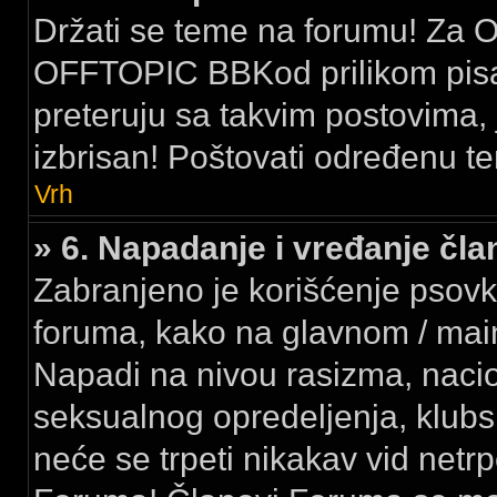
Držati se teme na forumu! Za Of
OFFTOPIC BBKod prilikom pisan
preteruju sa takvim postovima, j
izbrisan! Poštovati određenu te
Vrh
» 6. Napadanje i vređanje č
Zabranjeno je korišćenje psovk
foruma, kako na glavnom / ma
Napadi na nivou rasizma, nacion
seksualnog opredeljenja, klubsk
neće se trpeti nikakav vid netr