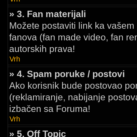
» 3. Fan materijali
Možete postaviti link ka vašem 
fanova (fan made video, fan rem
autorskih prava!
Vrh
» 4. Spam poruke / postovi
Ako korisnik bude postovao p
(reklamiranje, nabijanje postova
izbačen sa Foruma!
Vrh
» 5. Off Topic