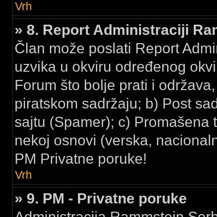
Vrh
» 8. Report Administraciji R
Član može poslati Report Admi
uzvika u okviru određenog okvir
Forum što bolje prati i održava,
piratskom sadržaju; b) Post sa
sajtu (Spamer); c) Promašena t
nekoj osnovi (verska, nacionalna
PM Privatne poruke!
Vrh
» 9. PM - Privatne poruke
Administracija Rammstein Serbi