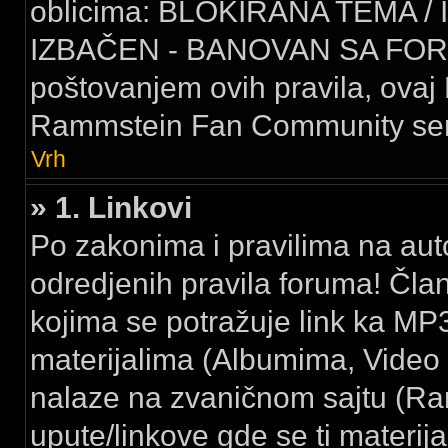
oblicima: BLOKIRANA TEMA /
IZBAČEN - BANOVAN SA FORU
poštovanjem ovih pravila, ovaj 
Rammstein Fan Community serv
Vrh
» 1. Linkovi
Po zakonima i pravilima na au
odredjenih pravila foruma! Čla
kojima se potražuje link ka MP3
materijalima (Albumima, Video k
nalaze na zvaničnom sajtu (Ramm
upute/linkove gde se ti materija