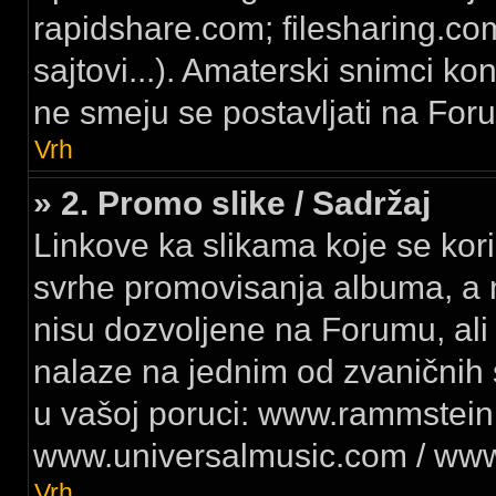
rapidshare.com; filesharing.co
sajtovi...). Amaterski snimci ko
ne smeju se postavljati na For
Vrh
» 2. Promo slike / Sadržaj
Linkove ka slikama koje se kori
svrhe promovisanja albuma, a n
nisu dozvoljene na Forumu, ali
nalaze na jednim od zvaničnih s
u vašoj poruci: www.rammstein
www.universalmusic.com / www
Vrh