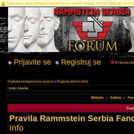
Niste ste se ulogovali/registrovali na Forumu. Molimo ulogujte se ili se registrujte. Da bi st
Prijavite se
Registruj se
R+Serbia We
Pogledaj neodgovorene postove
|
Pogledaj aktivne teme
Index boarda
Website
‹
Gallery
‹
Fac
Čest
Pravila Rammstein Serbia Fan
Info