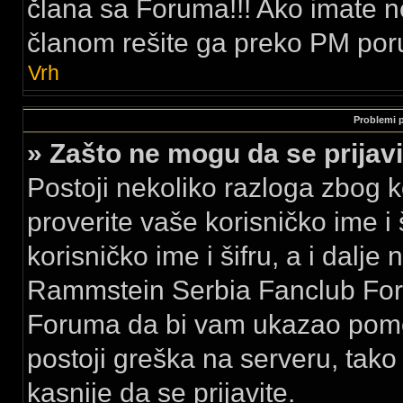
člana sa Foruma!!! Ako imate 
članom rešite ga preko PM por
Vrh
Problemi pr
» Zašto ne mogu da se prija
Postoji nekoliko razloga zbog k
proverite vaše korisničko ime i 
korisničko ime i šifru, a i dalje
Rammstein Serbia Fanclub Foru
Foruma da bi vam ukazao pomo
postoji greška na serveru, tak
kasnije da se prijavite.