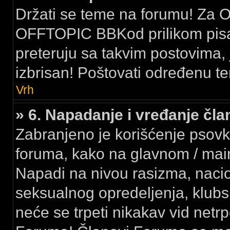
Držati se teme na forumu! Za Of
OFFTOPIC BBKod prilikom pisan
preteruju sa takvim postovima, j
izbrisan! Poštovati određenu te
Vrh
» 6. Napadanje i vređanje č
Zabranjeno je korišćenje psovk
foruma, kako na glavnom / ma
Napadi na nivou rasizma, nacion
seksualnog opredeljenja, klubsk
neće se trpeti nikakav vid netr