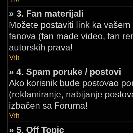
» 3. Fan materijali
Možete postaviti link ka vašem 
fanova (fan made video, fan rem
autorskih prava!
Vrh
» 4. Spam poruke / postovi
Ako korisnik bude postovao p
(reklamiranje, nabijanje postova
izbačen sa Foruma!
Vrh
» 5. Off Topic