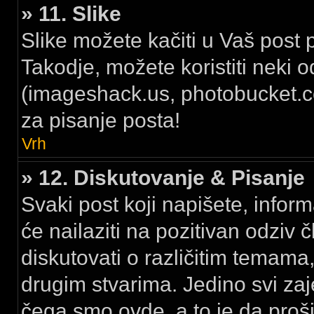
» 11. Slike
Slike možete kačiti u Vaš post 
Takodje, možete koristiti neki 
(imageshack.us, photobucket.com
za pisanje posta!
Vrh
» 12. Diskutovanje & Pisanje
Svaki post koji napišete, inform
će nailaziti na pozitivan odzi
diskutovati o različitim temama
drugim stvarima. Jedino svi 
čega smo ovde, a to je da proš