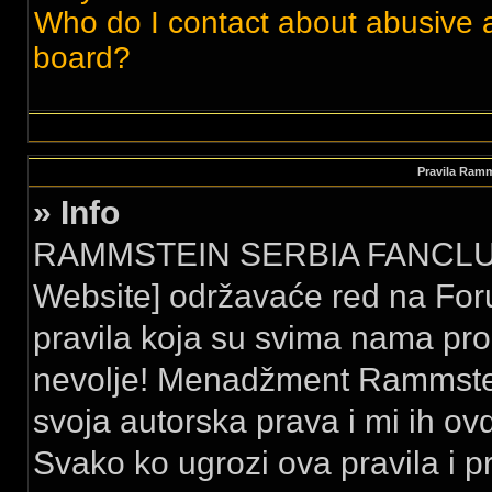
Who do I contact about abusive an
board?
Pravila Ram
» Info
RAMMSTEIN SERBIA FANCLUB 
Website] održavaće red na For
pravila koja su svima nama pro
nevolje! Menadžment Rammstei
svoja autorska prava i mi ih ovd
Svako ko ugrozi ova pravila i p