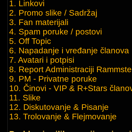
1. Linkovi
2. Promo slike / Sadržaj
3. Fan materijali
4. Spam poruke / postovi
5. Off Topic
6. Napadanje i vređanje članov
7. Avatari i potpisi
8. Report Administraciji Rammste
9. PM - Privatne poruke
10. Činovi - VIP & R+Stars članov
11. Slike
12. Diskutovanje & Pisanje
13. Trolovanje & Flejmovanje