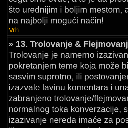
što urednijim i boljim mestom,
na najbolji mogući način!
Vrh
» 13. Trolovanje & Flejmovan
Trolovanje je namerno izazivanj
pokretanjem teme koja može bi
sasvim suprotno, ili postovanje
izazvale lavinu komentara i un
zabranjeno trolovanje/flejmov
normalnog toka konverzacije, 
izazivanje nereda imaće za po