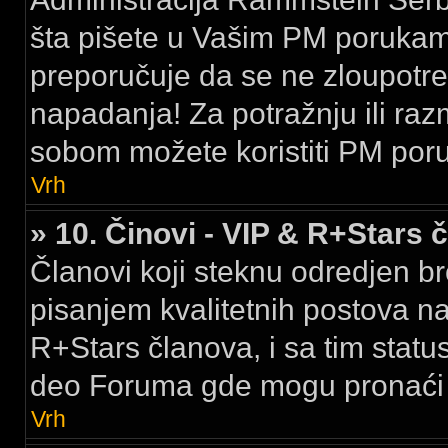
šta pišete u Vašim PM porukama,
preporučuje da se ne zloupotreb
napadanja! Za potražnju ili raz
sobom možete koristiti PM por
Vrh
» 10. Činovi - VIP & R+Stars 
Članovi koji steknu odredjen br
pisanjem kvalitetnih postova na
R+Stars članova, i sa tim stat
deo Foruma gde mogu pronaći k
Vrh