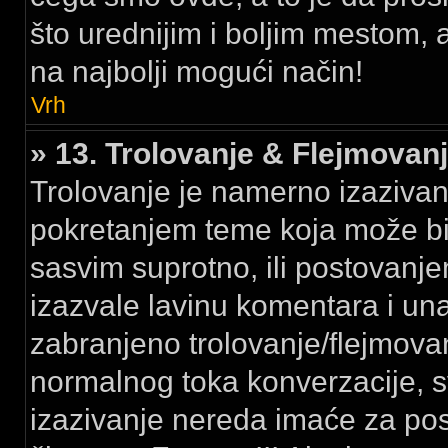
što urednijim i boljim mestom,
na najbolji mogući način!
Vrh
» 13. Trolovanje & Flejmovan
Trolovanje je namerno izazivanj
pokretanjem teme koja može bi
sasvim suprotno, ili postovanje
izazvale lavinu komentara i un
zabranjeno trolovanje/flejmov
normalnog toka konverzacije, 
izazivanje nereda imaće za po