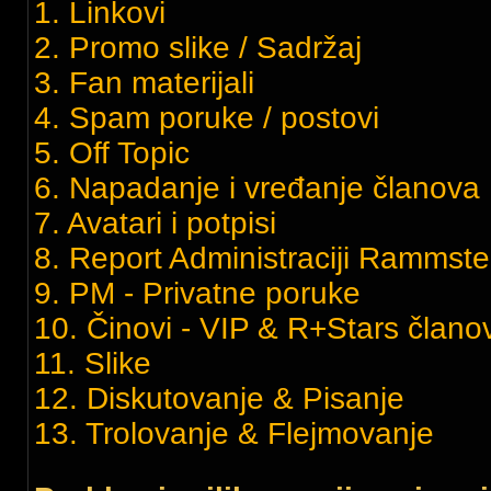
1. Linkovi
2. Promo slike / Sadržaj
3. Fan materijali
4. Spam poruke / postovi
5. Off Topic
6. Napadanje i vređanje članov
7. Avatari i potpisi
8. Report Administraciji Rammste
9. PM - Privatne poruke
10. Činovi - VIP & R+Stars članov
11. Slike
12. Diskutovanje & Pisanje
13. Trolovanje & Flejmovanje