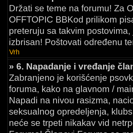
Držati se teme na forumu! Za Of
OFFTOPIC BBKod prilikom pisan
preteruju sa takvim postovima, j
izbrisan! Poštovati određenu te
Vrh
» 6. Napadanje i vređanje č
Zabranjeno je korišćenje psovk
foruma, kako na glavnom / ma
Napadi na nivou rasizma, nacion
seksualnog opredeljenja, klubsk
neće se trpeti nikakav vid netr