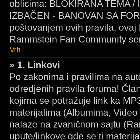
oblicima: BLOKIRANA TEMA /
IZBAČEN - BANOVAN SA FORU
poštovanjem ovih pravila, ovaj 
Rammstein Fan Community serv
Vrh
» 1. Linkovi
Po zakonima i pravilima na au
odredjenih pravila foruma! Čla
kojima se potražuje link ka MP3
materijalima (Albumima, Video k
nalaze na zvaničnom sajtu (Ramm
upute/linkove gde se ti materija