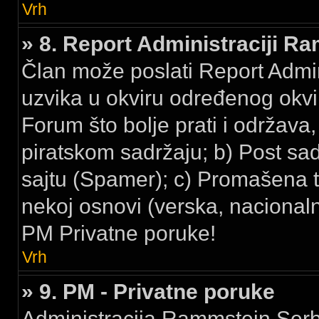
Vrh
» 8. Report Administraciji R
Član može poslati Report Admi
uzvika u okviru određenog okvir
Forum što bolje prati i održava,
piratskom sadržaju; b) Post sa
sajtu (Spamer); c) Promašena t
nekoj osnovi (verska, nacionalna
PM Privatne poruke!
Vrh
» 9. PM - Privatne poruke
Administracija Rammstein Serbi