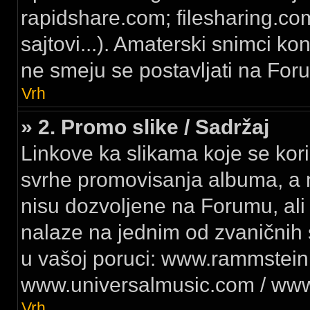
rapidshare.com; filesharing.co
sajtovi...). Amaterski snimci ko
ne smeju se postavljati na For
Vrh
» 2. Promo slike / Sadržaj
Linkove ka slikama koje se kori
svrhe promovisanja albuma, a n
nisu dozvoljene na Forumu, ali
nalaze na jednim od zvaničnih s
u vašoj poruci: www.rammstein
www.universalmusic.com / www
Vrh