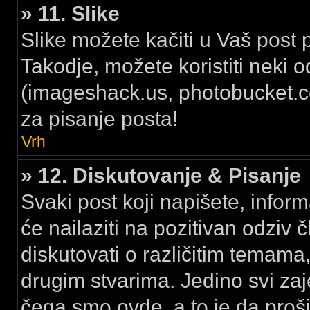
» 11. Slike
Slike možete kačiti u Vaš post 
Takodje, možete koristiti neki 
(imageshack.us, photobucket.com
za pisanje posta!
Vrh
» 12. Diskutovanje & Pisanje
Svaki post koji napišete, inform
će nailaziti na pozitivan odzi
diskutovati o različitim temama
drugim stvarima. Jedino svi 
čega smo ovde, a to je da proš