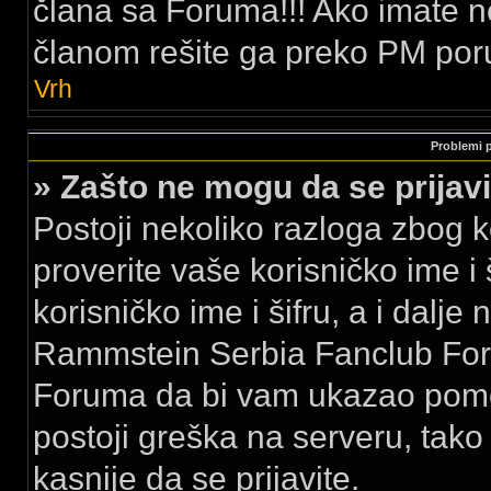
člana sa Foruma!!! Ako imate 
članom rešite ga preko PM por
Vrh
Problemi pr
» Zašto ne mogu da se prija
Postoji nekoliko razloga zbog k
proverite vaše korisničko ime i 
korisničko ime i šifru, a i dalje
Rammstein Serbia Fanclub Foru
Foruma da bi vam ukazao pomo
postoji greška na serveru, tak
kasnije da se prijavite.