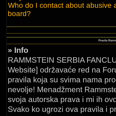
Who do I contact about abusive an
board?
Pravila Ram
» Info
RAMMSTEIN SERBIA FANCLUB 
Website] održavaće red na For
pravila koja su svima nama pro
nevolje! Menadžment Rammstei
svoja autorska prava i mi ih ovd
Svako ko ugrozi ova pravila i p