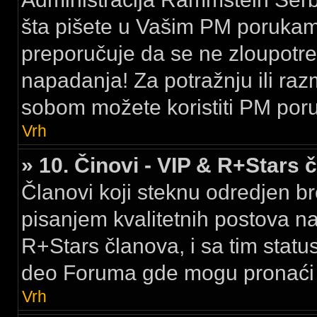
šta pišete u Vašim PM porukama,
preporučuje da se ne zloupotreb
napadanja! Za potražnju ili raz
sobom možete koristiti PM por
Vrh
» 10. Činovi - VIP & R+Stars 
Članovi koji steknu odredjen br
pisanjem kvalitetnih postova na
R+Stars članova, i sa tim stat
deo Foruma gde mogu pronaći k
Vrh