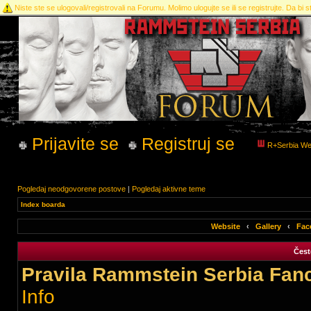
Niste ste se ulogovali/registrovali na Forumu. Molimo ulogujte se ili se registrujte. Da bi st
Prijavite se
Registruj se
R+Serbia We
Pogledaj neodgovorene postove
|
Pogledaj aktivne teme
Index boarda
Website
‹
Gallery
‹
Fac
Čest
Pravila Rammstein Serbia Fan
Info