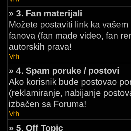
» 3. Fan materijali
Možete postaviti link ka vašem 
fanova (fan made video, fan rem
autorskih prava!
Vrh
» 4. Spam poruke / postovi
Ako korisnik bude postovao p
(reklamiranje, nabijanje postova
izbačen sa Foruma!
Vrh
» 5. Off Topic