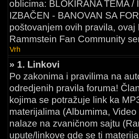
oblicima: BLOKIRANA TEMA /
IZBAČEN - BANOVAN SA FORU
poštovanjem ovih pravila, ovaj 
Rammstein Fan Community serv
Vrh
» 1. Linkovi
Po zakonima i pravilima na au
odredjenih pravila foruma! Čla
kojima se potražuje link ka MP3
materijalima (Albumima, Video k
nalaze na zvaničnom sajtu (Ramm
upute/linkove gde se ti materija