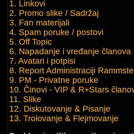
1. Linkovi
2. Promo slike / Sadržaj
3. Fan materijali
4. Spam poruke / postovi
5. Off Topic
6. Napadanje i vređanje članov
7. Avatari i potpisi
8. Report Administraciji Rammste
9. PM - Privatne poruke
10. Činovi - VIP & R+Stars članov
11. Slike
12. Diskutovanje & Pisanje
13. Trolovanje & Flejmovanje