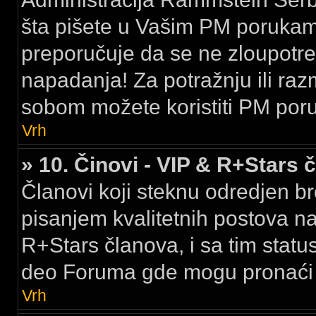
šta pišete u Vašim PM porukama,
preporučuje da se ne zloupotreb
napadanja! Za potražnju ili raz
sobom možete koristiti PM por
Vrh
» 10. Činovi - VIP & R+Stars 
Članovi koji steknu odredjen br
pisanjem kvalitetnih postova na
R+Stars članova, i sa tim stat
deo Foruma gde mogu pronaći k
Vrh