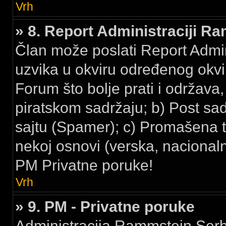
Vrh
» 8. Report Administraciji R
Član može poslati Report Admi
uzvika u okviru određenog okvir
Forum što bolje prati i održava,
piratskom sadržaju; b) Post sa
sajtu (Spamer); c) Promašena t
nekoj osnovi (verska, nacionalna
PM Privatne poruke!
Vrh
» 9. PM - Privatne poruke
Administracija Rammstein Serbi