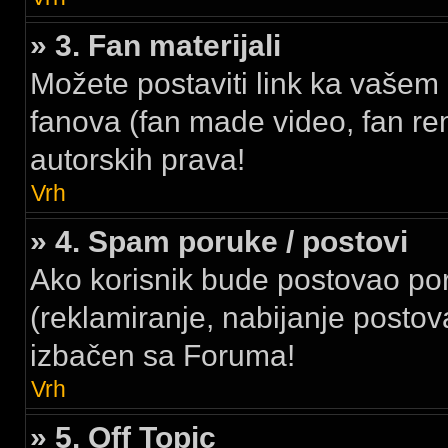
» 3. Fan materijali
Možete postaviti link ka vašem 
fanova (fan made video, fan rem
autorskih prava!
Vrh
» 4. Spam poruke / postovi
Ako korisnik bude postovao p
(reklamiranje, nabijanje postova
izbačen sa Foruma!
Vrh
» 5. Off Topic