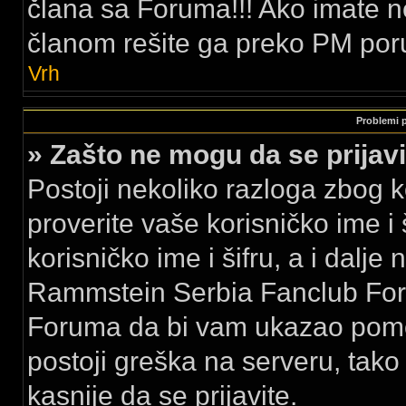
člana sa Foruma!!! Ako imate 
članom rešite ga preko PM por
Vrh
Problemi pr
» Zašto ne mogu da se prija
Postoji nekoliko razloga zbog k
proverite vaše korisničko ime i 
korisničko ime i šifru, a i dalje
Rammstein Serbia Fanclub Foru
Foruma da bi vam ukazao pomo
postoji greška na serveru, tak
kasnije da se prijavite.