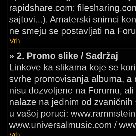
rapidshare.com; filesharing.co
sajtovi...). Amaterski snimci ko
ne smeju se postavljati na For
Vrh
» 2. Promo slike / Sadržaj
Linkove ka slikama koje se kori
svrhe promovisanja albuma, a n
nisu dozvoljene na Forumu, ali
nalaze na jednim od zvaničnih s
u vašoj poruci: www.rammstein
www.universalmusic.com / www
Vrh