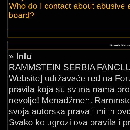
Who do I contact about abusive an
board?
Pravila Ram
» Info
RAMMSTEIN SERBIA FANCLUB 
Website] održavaće red na For
pravila koja su svima nama pro
nevolje! Menadžment Rammstei
svoja autorska prava i mi ih ovd
Svako ko ugrozi ova pravila i p