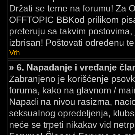
Držati se teme na forumu! Za Of
OFFTOPIC BBKod prilikom pisan
preteruju sa takvim postovima, j
izbrisan! Poštovati određenu te
Vrh
» 6. Napadanje i vređanje č
Zabranjeno je korišćenje psovk
foruma, kako na glavnom / ma
Napadi na nivou rasizma, nacion
seksualnog opredeljenja, klubsk
neće se trpeti nikakav vid netr