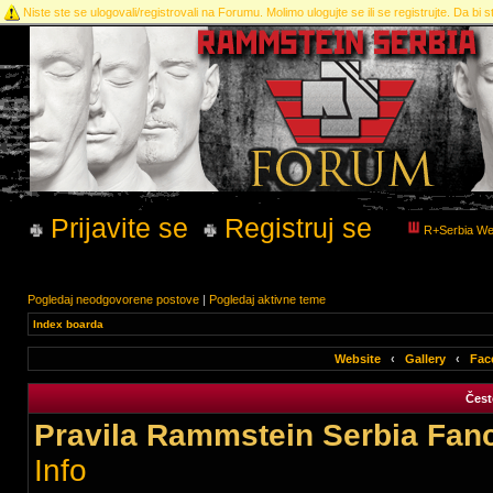
Niste ste se ulogovali/registrovali na Forumu. Molimo ulogujte se ili se registrujte. Da bi st
Prijavite se
Registruj se
R+Serbia We
Pogledaj neodgovorene postove
|
Pogledaj aktivne teme
Index boarda
Website
‹
Gallery
‹
Fac
Čest
Pravila Rammstein Serbia Fan
Info