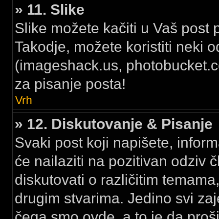
» 11. Slike
Slike možete kačiti u Vaš post 
Takodje, možete koristiti neki 
(imageshack.us, photobucket.com
za pisanje posta!
Vrh
» 12. Diskutovanje & Pisanje
Svaki post koji napišete, inform
će nailaziti na pozitivan odzi
diskutovati o različitim temama
drugim stvarima. Jedino svi 
čega smo ovde, a to je da proš