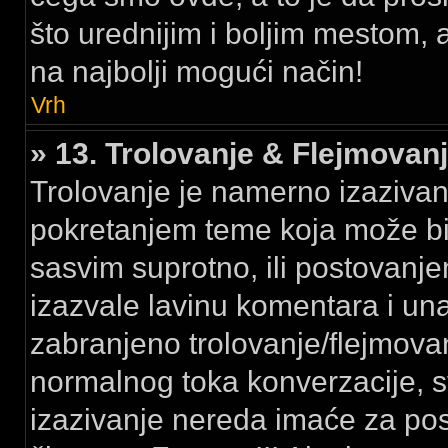
što urednijim i boljim mestom,
na najbolji mogući način!
Vrh
» 13. Trolovanje & Flejmovan
Trolovanje je namerno izazivanj
pokretanjem teme koja može bi
sasvim suprotno, ili postovanje
izazvale lavinu komentara i un
zabranjeno trolovanje/flejmov
normalnog toka konverzacije, 
izazivanje nereda imaće za po