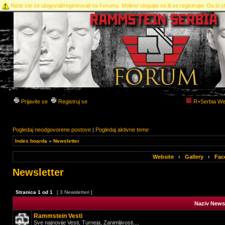
Niste ste se ulogovali/registrovali na Forumu. Molimo ulogujte se ili se registrujte. Da bi st
Prijavite se
Registruj se
R+Serbia We
Pogledaj neodgovorene postove
|
Pogledaj aktivne teme
Index boarda
»
Newsletter
Website
‹
Gallery
‹
Fac
Newsletter
Stranica
1
od
1
[ 3 Newsletteri ]
Naziv Newsl
Rammstein Vesti
Sve najnovije Vesti, Turneja, Zanimljivosti....