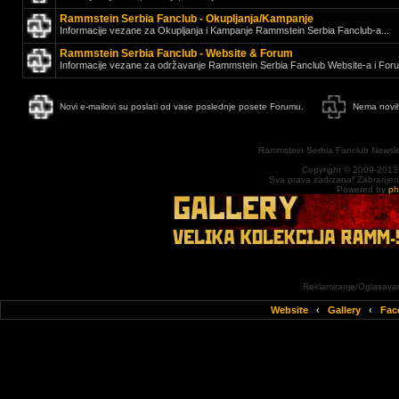
Rammstein Serbia Fanclub - Okupljanja/Kampanje
Informacije vezane za Okupljanja i Kampanje Rammstein Serbia Fanclub-a...
Rammstein Serbia Fanclub - Website & Forum
Informacije vezane za održavanje Rammstein Serbia Fanclub Website-a i Foru
Novi e-mailovi su poslati od vase poslednje posete Forumu.
Nema novih
Rammstein Serbia Fanclub Newsle
Copyright © 2009-2013
Sva prava zadrzana! Zabranjena 
Powered by
p
Reklamiranje/Oglasavan
Website
‹
Gallery
‹
Fac