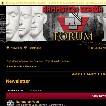
Niste ste se ulogovali/registrovali na Forumu. Molimo ulogujte se ili se registrujte. Da bi st
Prijavite se
Registruj se
R+Serbia We
Pogledaj neodgovorene postove
|
Pogledaj aktivne teme
Index boarda
»
Newsletter
Website
‹
Gallery
‹
Fac
Newsletter
Stranica
1
od
1
[ 3 Newsletteri ]
Naziv Newsl
Rammstein Vesti
Sve najnovije Vesti, Turneja, Zanimljivosti....