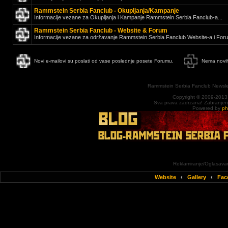
Rammstein Serbia Fanclub - Okupljanja/Kampanje
Informacije vezane za Okupljanja i Kampanje Rammstein Serbia Fanclub-a...
Rammstein Serbia Fanclub - Website & Forum
Informacije vezane za održavanje Rammstein Serbia Fanclub Website-a i Foru
Novi e-mailovi su poslati od vase poslednje posete Forumu.
Nema novih
Rammstein Serbia Fanclub Newsle
Copyright © 2009-2013
Sva prava zadrzana! Zabranjena 
Powered by
p
Reklamiranje/Oglasavan
Website
‹
Gallery
‹
Fac