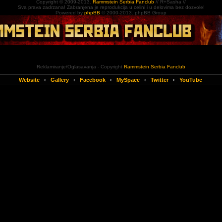
Copyright © 2009-2013.
Rammstein Serbia Fanclub
// R+Sasha //
Sva prava zadrzana! Zabranjena je reprodukcija u celini i u delovima bez dozvole!
Powered by
phpBB
© 2000-2013. phpBB Group
Reklamiranje/Oglasavanja - Copyright
Rammstein Serbia Fanclub
Website
‹
Gallery
‹
Facebook
‹
MySpace
‹
Twitter
‹
YouTube