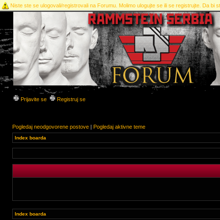
Niste ste se ulogovali/registrovali na Forumu. Molimo ulogujte se ili se registrujte. Da bi st
Prijavite se
Registruj se
Pogledaj neodgovorene postove
|
Pogledaj aktivne teme
Index boarda
Index boarda