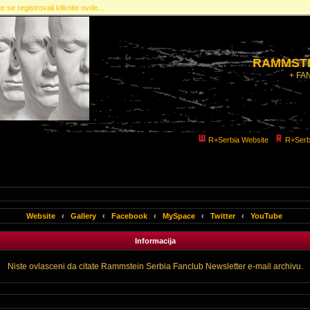
e se registrovali kliknite ovde...
RAMMSTE
+ FA
R+Serbia Website
R+Serb
Website
‹
Gallery
‹
Facebook
‹
MySpace
‹
Twitter
‹
YouTube
Informacija
Niste ovlasceni da citate Rammstein Serbia Fanclub Newsletter e-mail archivu.