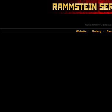
Reklamiranje/Oglasavan
Website
‹
Gallery
‹
Fac