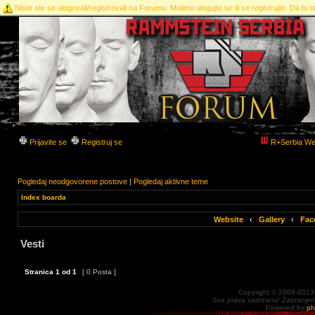
Niste ste se ulogovali/registrovali na Forumu. Molimo ulogujte se ili se registrujte. Da bi st
Prijavite se
Registruj se
R+Serbia We
Pogledaj neodgovorene postove
|
Pogledaj aktivne teme
Index boarda
Website
‹
Gallery
‹
Fac
Vesti
Stranica
1
od
1
[ 0 Posta ]
Copyright © 2009-2013
Sva prava zadrzana! Zabranjena 
Powered by
p