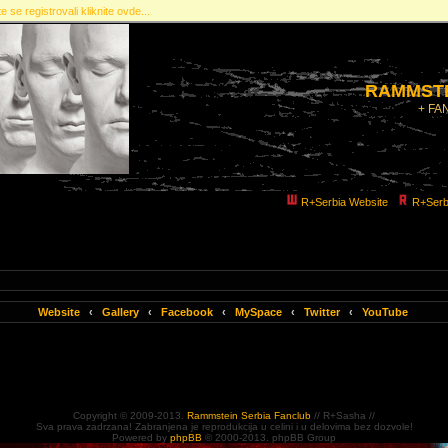
e se registrovali kliknite ovde...
RAMMSTE
+ FA
R+Serbia Website
R+Serb
Website
‹
Gallery
‹
Facebook
‹
MySpace
‹
Twitter
‹
YouTube
Copyright © 2009-2013.
Rammstein Serbia Fanclub
// R+Sasha //
Sva prava zadrzana! Zabranjena je reprodukcija u celini i u delovima bez dozvole!
Powered by
phpBB
© 2000-2013. phpBB Group