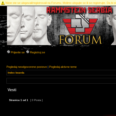
Niste ste se ulogovali/registrovali na Forumu. Molimo ulogujte se ili se registrujte. Da bi st
Prijavite se
Registruj se
Pogledaj neodgovorene postove
|
Pogledaj aktivne teme
Index boarda
Vesti
Stranica
1
od
1
[ 0 Posta ]