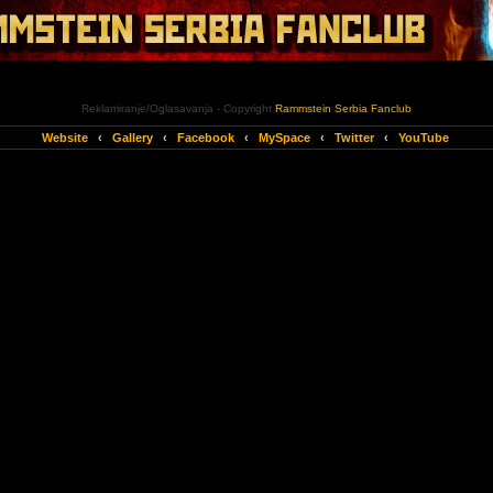
Reklamiranje/Oglasavanja - Copyright
Rammstein Serbia Fanclub
Website
‹
Gallery
‹
Facebook
‹
MySpace
‹
Twitter
‹
YouTube