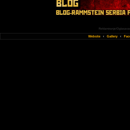
Reklamiranje/Oglasavan
Website
‹
Gallery
‹
Fac