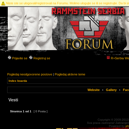
Niste ste se ulogovali/registrovali na Forumu. Molimo ulogujte se ili se registrujte. Da bi st
Prijavite se
Registruj se
R+Serbia We
Pogledaj neodgovorene postove
|
Pogledaj aktivne teme
Index boarda
Website
‹
Gallery
‹
Fac
Vesti
Stranica
1
od
1
[ 0 Posta ]
Copyright © 2009-2013
Sva prava zadrzana! Zabranjena 
Powered by
p