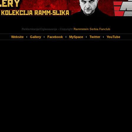
Reklamiranje/Oglasavanja - Copyright
Rammstein Serbia Fanclub
Website
‹
Gallery
‹
Facebook
‹
MySpace
‹
Twitter
‹
YouTube