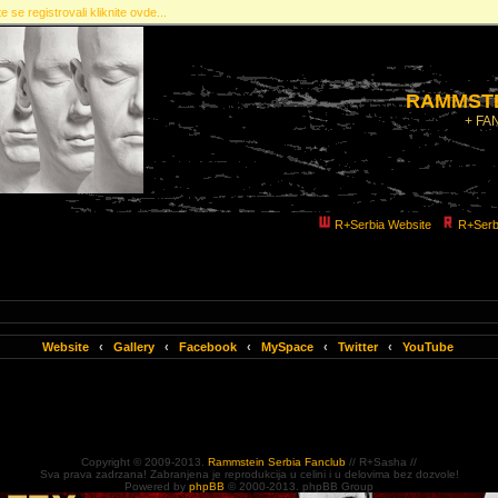
e se registrovali kliknite ovde...
RAMMSTE
+ FA
R+Serbia Website
R+Serb
Website
‹
Gallery
‹
Facebook
‹
MySpace
‹
Twitter
‹
YouTube
Copyright © 2009-2013.
Rammstein Serbia Fanclub
// R+Sasha //
Sva prava zadrzana! Zabranjena je reprodukcija u celini i u delovima bez dozvole!
Powered by
phpBB
© 2000-2013. phpBB Group