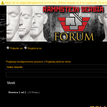
Niste ste se ulogovali/registrovali na Forumu. Molimo ulogujte se ili se registrujte. Da bi st
Prijavite se
Registruj se
Pogledaj neodgovorene postove
|
Pogledaj aktivne teme
Index boarda
Vesti
Stranica
1
od
1
[ 0 Posta ]