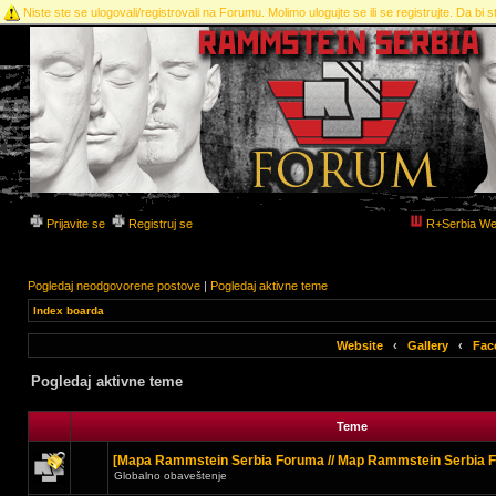
Niste ste se ulogovali/registrovali na Forumu. Molimo ulogujte se ili se registrujte. Da bi st
Prijavite se
Registruj se
R+Serbia We
Pogledaj neodgovorene postove
|
Pogledaj aktivne teme
Index boarda
Website
‹
Gallery
‹
Fac
Pogledaj aktivne teme
Teme
[Mapa Rammstein Serbia Foruma // Map Rammstein Serbia 
Globalno obaveštenje