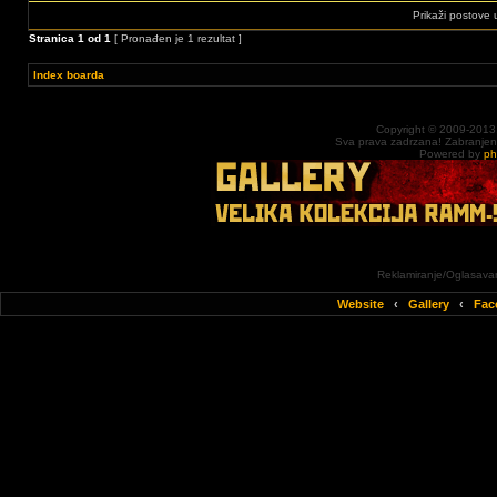
Prikaži postove 
Stranica
1
od
1
[ Pronađen je 1 rezultat ]
Index boarda
Copyright © 2009-2013
Sva prava zadrzana! Zabranjena 
Powered by
p
Reklamiranje/Oglasavan
Website
‹
Gallery
‹
Fac