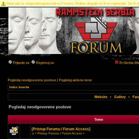
Niste ste se ulogovali/registrovali na Forumu. Molimo ulogujte se ili se registrujte. Da bi st
Prijavite se
Registruj se
R+Serbia We
Pogledaj neodgovorene postove
|
Pogledaj aktivne teme
Index boarda
Website
‹
Gallery
‹
Fac
Pogledaj neodgovorene postove
Teme
[Pristup Forumu / Forum Access]
u
+ Pristup Forumu / Forum Access +