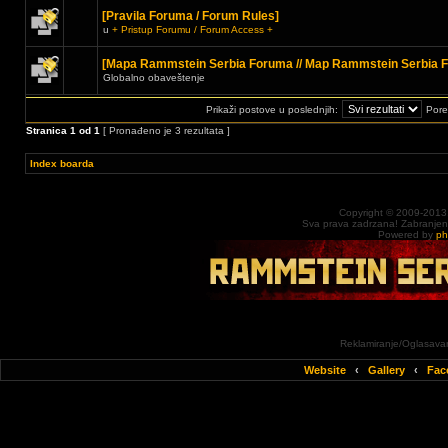
[Pravila Foruma / Forum Rules]
u
+ Pristup Forumu / Forum Access +
[Mapa Rammstein Serbia Foruma // Map Rammstein Serbia 
Globalno obaveštenje
Prikaži postove u poslednjih:
Pore
Stranica
1
od
1
[ Pronađeno je 3 rezultata ]
Index boarda
Copyright © 2009-2013
Sva prava zadrzana! Zabranjena 
Powered by
p
Reklamiranje/Oglasavan
Website
‹
Gallery
‹
Fac