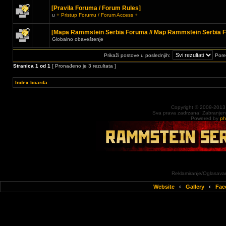
[Pravila Foruma / Forum Rules]
u
+ Pristup Forumu / Forum Access +
[Mapa Rammstein Serbia Foruma // Map Rammstein Serbia 
Globalno obaveštenje
Prikaži postove u poslednjih:
Pore
Stranica
1
od
1
[ Pronađeno je 3 rezultata ]
Index boarda
Copyright © 2009-2013
Sva prava zadrzana! Zabranjena 
Powered by
p
Reklamiranje/Oglasavan
Website
‹
Gallery
‹
Fac