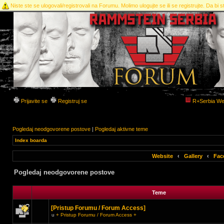
Niste ste se ulogovali/registrovali na Forumu. Molimo ulogujte se ili se registrujte. Da bi st
Prijavite se
Registruj se
R+Serbia We
Pogledaj neodgovorene postove
|
Pogledaj aktivne teme
Index boarda
Website
‹
Gallery
‹
Fac
Pogledaj neodgovorene postove
Teme
[Pristup Forumu / Forum Access]
u
+ Pristup Forumu / Forum Access +