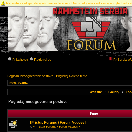
Niste ste se ulogovali/registrovali na Forumu. Molimo ulogujte se ili se registrujte. Da bi st
Prijavite se
Registruj se
R+Serbia We
Pogledaj neodgovorene postove
|
Pogledaj aktivne teme
Index boarda
Website
‹
Gallery
‹
Fac
Pogledaj neodgovorene postove
Teme
[Pristup Forumu / Forum Access]
u
+ Pristup Forumu / Forum Access +