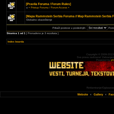
[Pravila Foruma / Forum Rules]
u
+ Pristup Forumu / Forum Access +
[Mapa Rammstein Serbia Foruma // Map Rammstein Serbia 
Globalno obaveštenje
Prikaži postove u poslednjih:
Pore
Stranica
1
od
1
[ Pronađeno je 3 rezultata ]
Index boarda
Copyright © 2009-2013
Sva prava zadrzana! Zabranjena 
Powered by
p
Reklamiranje/Oglasavan
Website
‹
Gallery
‹
Fac