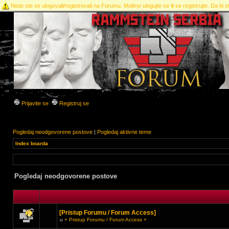
Niste ste se ulogovali/registrovali na Forumu. Molimo ulogujte se ili se registrujte. Da bi st
Prijavite se
Registruj se
Pogledaj neodgovorene postove
|
Pogledaj aktivne teme
Index boarda
Pogledaj neodgovorene postove
[Pristup Forumu / Forum Access]
u
+ Pristup Forumu / Forum Access +