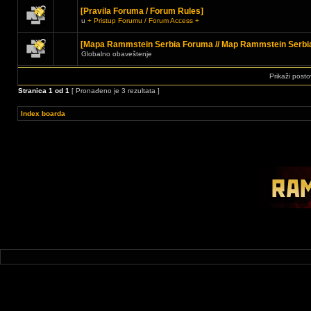
[Pravila Foruma / Forum Rules]
u
+ Pristup Forumu / Forum Access +
[Mapa Rammstein Serbia Foruma // Map Rammstein Serbi
Globalno obaveštenje
Prikaži posto
Stranica
1
od
1
[ Pronađeno je 3 rezultata ]
Index boarda