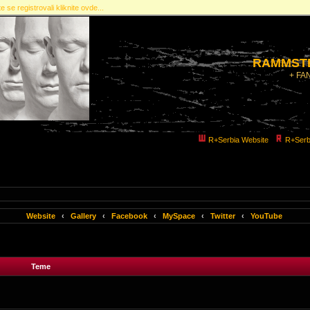
e se registrovali kliknite ovde...
RAMMSTE
+ FA
R+Serbia Website
R+Serb
Website
‹
Gallery
‹
Facebook
‹
MySpace
‹
Twitter
‹
YouTube
Teme