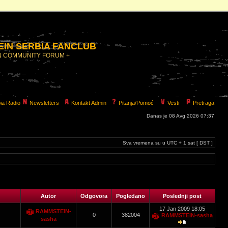
IN SERBIA FANCLUB
N COMMUNITY FORUM +
ia Radio
Newsletters
Kontakt Admin
Pitanja/Pomoć
Vesti
Pretraga
Danas je 08 Avg 2026 07:37
Sva vremena su u UTC + 1 sat [ DST ]
Autor
Odgovora
Pogledano
Poslednji post
17 Jan 2009 18:05
RAMMSTEIN-
0
382004
RAMMSTEIN-sasha
sasha