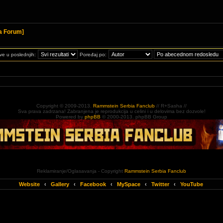
a Forum]
ve u poslednjih:
Poređaj po:
Copyright © 2009-2013.
Rammstein Serbia Fanclub
// R+Sasha //
Sva prava zadrzana! Zabranjena je reprodukcija u celini i u delovima bez dozvole!
Powered by
phpBB
© 2000-2013. phpBB Group
Reklamiranje/Oglasavanja - Copyright
Rammstein Serbia Fanclub
Website
‹
Gallery
‹
Facebook
‹
MySpace
‹
Twitter
‹
YouTube