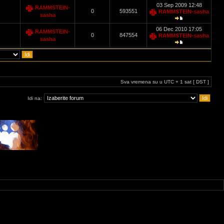
03 Sep 2009 12:48
RAMMSTEIN-
0
593551
RAMMSTEIN-sasha
sasha
06 Dec 2010 17:05
RAMMSTEIN-
0
847554
RAMMSTEIN-sasha
sasha
Sva vremena su u UTC + 1 sat [ DST ]
Idi na: