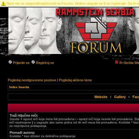
Niste ste se ulogovali/registrovali na Forumu. Molimo ulogujte se ili se registrujte. Da bi st
Prijavite se
Registruj se
R+Serbia We
Pogledaj neodgovorene postove
|
Pogledaj aktivne teme
Index boarda
Website
‹
Gallery
‹
Fac
Traži ključne reči:
Stavite
+
ispred reči koja mora biti pronađena i
-
ispred reči koja nesme biti pronađena. Stav
reči razdvojene
|
u zagrade ako samo jedna od tih reči mora biti pronađena. Koristite * ka
za nepotpuna poklapanja.
Pronađi autora:
Koristite * kao džoker za delimična poklapanja