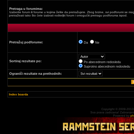
Pretraga u forumima:
Izaberite forum ili forume u kojima želite da pretražujete. Zbog brzine, svi podforumi se mo
pretraživati tako što ćete izabrati roditeljki forum i omogućiti pretragu podforuma ispod.
Pretražuj podforume:
Da
Ne
Sortiraj rezultate po:
Po abecednom redosledu
Suprotno abecednom redosledu
Ograniči rezultate na prethodnih:
Index boarda
Copyright © 2009-2013
Sva prava zadrzana! Zabranjena 
Powered by
p