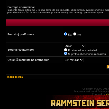
Pretraga u forumima:
Izaberite forum ili forume u kojima želite da pretražujete. Zbog brzine, svi podforumi se mo
pretraživati tako što ćete izabrati roditeljki forum i omogućiti pretragu podforuma ispod.
Pretražuj podforume:
Da
Ne
Sortiraj rezultate po:
Po abecednom redosledu
Suprotno abecednom redosledu
Ograniči rezultate na prethodnih:
Index boarda
Copyright © 2009-2013
Sva prava zadrzana! Zabranjena 
Powered by
p