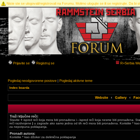
Niste ste se ulogovali/registrovali na Forumu. Molimo ulogujte se ili se registrujte. Da bi st
Prijavite se
Registruj se
R+Serbia We
Pogledaj neodgovorene postove
|
Pogledaj aktivne teme
Index boarda
Website
‹
Gallery
‹
Fac
Traži ključne reči:
Stavite
+
ispred reči koja mora biti pronađena i
-
ispred reči koja nesme biti pronađena. Stav
reči razdvojene
|
u zagrade ako samo jedna od tih reči mora biti pronađena. Koristite * ka
za nepotpuna poklapanja.
Pronađi autora:
Koristite * kao džoker za delimična poklapanja