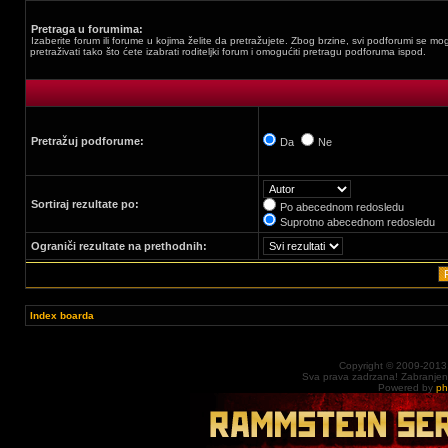
Pretraga u forumima:
Izaberite forum ili forume u kojima želite da pretražujete. Zbog brzine, svi podforumi se mo
pretraživati tako što ćete izabrati roditeljki forum i omogućiti pretragu podforuma ispod.
Pretražuj podforume:
Da
Ne
Sortiraj rezultate po:
Po abecednom redosledu
Suprotno abecednom redosledu
Ograniči rezultate na prethodnih:
Index boarda
Copyright © 2009-2013
Sva prava zadrzana! Zabranjena 
Powered by
p