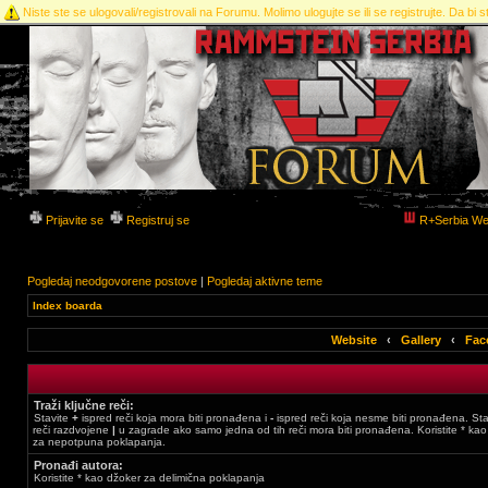
Niste ste se ulogovali/registrovali na Forumu. Molimo ulogujte se ili se registrujte. Da bi st
Prijavite se
Registruj se
R+Serbia We
Pogledaj neodgovorene postove
|
Pogledaj aktivne teme
Index boarda
Website
‹
Gallery
‹
Fac
Traži ključne reči:
Stavite
+
ispred reči koja mora biti pronađena i
-
ispred reči koja nesme biti pronađena. Stav
reči razdvojene
|
u zagrade ako samo jedna od tih reči mora biti pronađena. Koristite * ka
za nepotpuna poklapanja.
Pronađi autora:
Koristite * kao džoker za delimična poklapanja