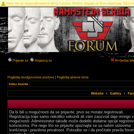
Niste ste se ulogovali/registrovali na Forumu. Molimo ulogujte se ili se registrujte. Da bi st
Prijavite se
Registruj se
R+Serbia We
Pogledaj neodgovorene postove
|
Pogledaj aktivne teme
Index boarda
Website
‹
Gallery
‹
Fac
Da bi bili u mogućnosti da se prijavite, prvo se morate registrovati.
Registracija traje samo nekoliko sekundi ali vam zauzvrat daje mnogo v
mogućnosti. Administrator takođe može dodeliti dodatne opcije registro
korisnicima. Pre nego što se prijavite upoznajte se sa našim uslovima
korišćenja i pravilima privatnost. Potrudite se i da pročitate pravila for