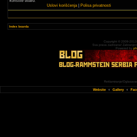
koristite board.
Uslovi korišćenja
|
Polisa privatnosti
Index boarda
Copyright © 2009-2013
Sva prava zadrzana! Zabranjena 
Powered by
p
Reklamiranje/Oglasavan
Website
‹
Gallery
‹
Fac