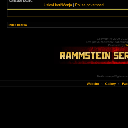
koristite board.
Uslovi korišćenja
|
Polisa privatnosti
Index boarda
Copyright © 2009-2013
Sva prava zadrzana! Zabranjena 
Powered by
p
Reklamiranje/Oglasavan
Website
‹
Gallery
‹
Fac