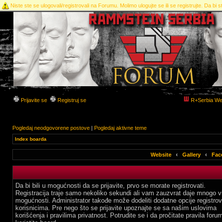
Niste ste se ulogovali/registrovali na Forumu. Molimo ulogujte se ili se registrujte. Da bi st
Prijavite se
Registruj se
R+Serbia We
Pogledaj neodgovorene postove
|
Pogledaj aktivne teme
Index boarda
Website
‹
Gallery
‹
Fac
Da bi bili u mogućnosti da se prijavite, prvo se morate registrovati.
Registracija traje samo nekoliko sekundi ali vam zauzvrat daje mnogo v
mogućnosti. Administrator takođe može dodeliti dodatne opcije registro
korisnicima. Pre nego što se prijavite upoznajte se sa našim uslovima
korišćenja i pravilima privatnost. Potrudite se i da pročitate pravila for