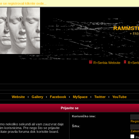
e se registrovali kliknite ovde...
RAMMSTE
+ FA
R+Serbia Website
R+Serb
Website
‹
Gallery
‹
Facebook
‹
MySpace
‹
Twitter
‹
YouTube
Prijavite se
Korisničko ime:
Regist
 samo nekoliko sekundi ali vam zauzvrat daje
Šifra:
m korisnicima. Pre nego što se prijavite
Zabor
itate pravila foruma dok koristite board.
Pr