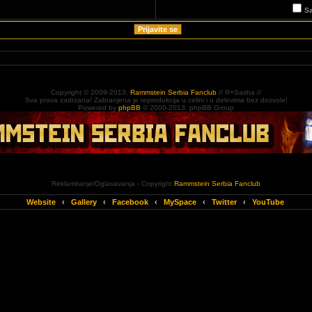
Sa
Copyright © 2009-2013.
Rammstein Serbia Fanclub
// R+Sasha //
Sva prava zadrzana! Zabranjena je reprodukcija u celini i u delovima bez dozvole!
Powered by
phpBB
© 2000-2013. phpBB Group
Reklamiranje/Oglasavanja - Copyright
Rammstein Serbia Fanclub
Website
‹
Gallery
‹
Facebook
‹
MySpace
‹
Twitter
‹
YouTube