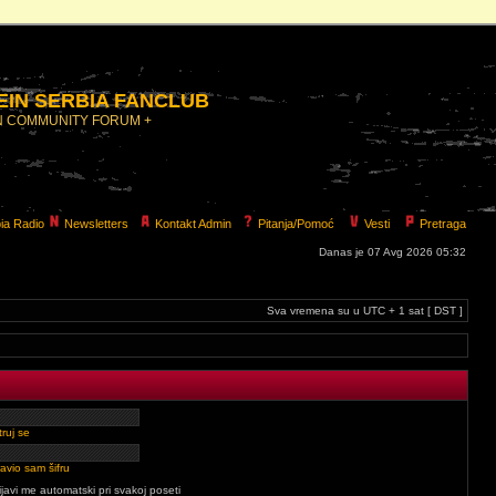
IN SERBIA FANCLUB
N COMMUNITY FORUM +
ia Radio
Newsletters
Kontakt Admin
Pitanja/Pomoć
Vesti
Pretraga
Danas je 07 Avg 2026 05:32
Sva vremena su u UTC + 1 sat [ DST ]
ruj se
avio sam šifru
ijavi me automatski pri svakoj poseti