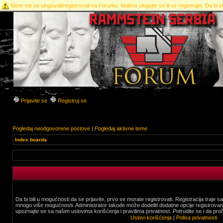
Niste ste se ulogovali/registrovali na Forumu. Molimo ulogujte se ili se registrujte. Da bi st
Prijavite se
Registruj se
Pogledaj neodgovorene postove
|
Pogledaj aktivne teme
Index boarda
Da bi bili u mogućnosti da se prijavite, prvo se morate registrovati. Registracija traje
mnogo više mogućnosti. Administrator takođe može dodeliti dodatne opcije registrovani
upoznajte se sa našim uslovima korišćenja i pravilima privatnost. Potrudite se i da proč
Uslovi korišćenja
|
Polisa privatnosti