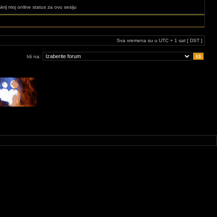
krij moj online status za ovu sesiju
Sva vremena su u UTC + 1 sat [ DST ]
Idi na: