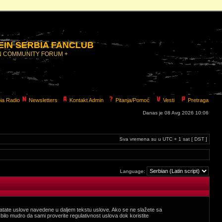
IN SERBIA FANCLUB
N COMMUNITY FORUM +
ia Radio
Newsletters
Kontakt Admin
Pitanja/Pomoć
Vesti
Pretraga
Danas je 08 Avg 2026 10:06
Sva vremena su u UTC + 1 sat [ DST ]
Language:
te uslove navedene u daljem tekstu uslove. Ako se ne slažete sa
lo mudro da sami proverite regulativnost uslova dok koristite