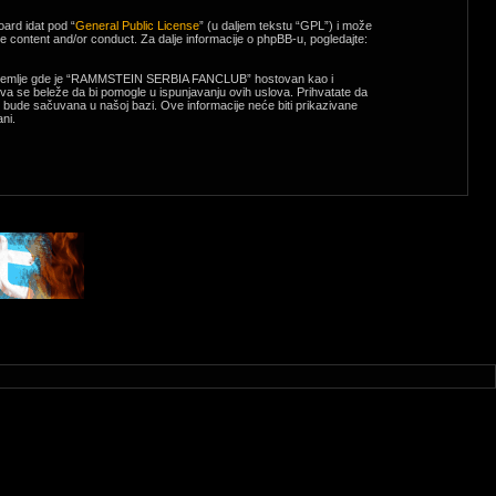
ard idat pod “
General Public License
” (u daljem tekstu “GPL”) i može
e content and/or conduct. Za dalje informacije o phpBB-u, pogledajte:
emlje, zemlje gde je “RAMMSTEIN SERBIA FANCLUB” hostovan kao i
a se beleže da bi pomogle u ispunjavanju ovih uslova. Prihvatate da
 bude sačuvana u našoj bazi. Ove informacije neće biti prikazivane
ni.