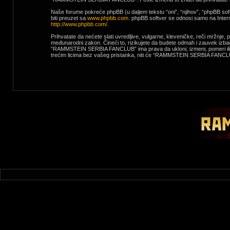
Naše forume pokreće phpBB (u daljem tekstu “oni”, “njihov”, “phpBB sof
biti preuzet sa
www.phpbb.com
. phpBB softver se odnosi samo na Interne
http://www.phpbb.com/
.
Prihvatate da nećete slati uvredljive, vulgarne, kleveničke, reči mržnj
međunarodni zakon. Čineći to, rizikujete da budete odmah i zauvek izba
“RAMMSTEIN SERBIA FANCLUB” ima prava da ukloni, izmeni, pomeri ili zatv
trećim licima bez vašeg pristanka, niti će “RAMMSTEIN SERBIA FANCLUB