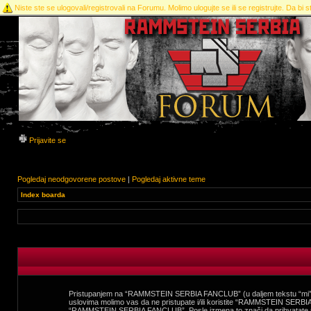
Niste ste se ulogovali/registrovali na Forumu. Molimo ulogujte se ili se registrujte. Da bi st
Prijavite se
Pogledaj neodgovorene postove
|
Pogledaj aktivne teme
Index boarda
Pristupanjem na “RAMMSTEIN SERBIA FANCLUB” (u daljem tekstu “mi”, 
uslovima molimo vas da ne pristupate i/ili koristite “RAMMSTEIN SERBIA
“RAMMSTEIN SERBIA FANCLUB”. Posle izmena to znači da prihvatate 