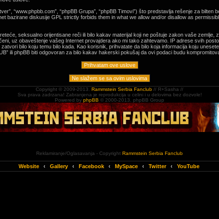
tver”, “www.phpbb.com”, “phpBB Grupa”, “phpBB Timovi”) što predstavlja rešenje za bilten bo
t bazirane diskusije GPL strictly forbids them in what we allow and/or disallow as permissibl
e, preteće, seksualno orijentisane reči ili bilo kakav materijal koji ne poštuje zakon vaše z
čeni, uz obaveštenje vašeg Internet provajdera ako mi tako zahtevamo. IP adrese svih postov
ori bilo koju temu bilo kada. Kao korisnik, prihvatate da bilo koja informacija koju unesete
” ili phpBB biti odgovoran za bilo kakav hakerski pokušaj da ovi podaci budu kompromitova
Copyright © 2009-2013.
Rammstein Serbia Fanclub
// R+Sasha //
Sva prava zadrzana! Zabranjena je reprodukcija u celini i u delovima bez dozvole!
Powered by
phpBB
© 2000-2013. phpBB Group
Reklamiranje/Oglasavanja - Copyright
Rammstein Serbia Fanclub
Website
‹
Gallery
‹
Facebook
‹
MySpace
‹
Twitter
‹
YouTube