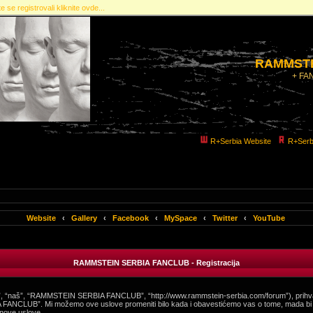
e se registrovali kliknite ovde...
RAMMSTE
+ FA
R+Serbia Website
R+Serb
Website
‹
Gallery
‹
Facebook
‹
MySpace
‹
Twitter
‹
YouTube
RAMMSTEIN SERBIA FANCLUB - Registracija
“naš”, “RAMMSTEIN SERBIA FANCLUB”, “http://www.rammstein-serbia.com/forum”), prihvata
 FANCLUB”. Mi možemo ove uslove promeniti bilo kada i obavestićemo vas o tome, mada bi bi
nove uslove.