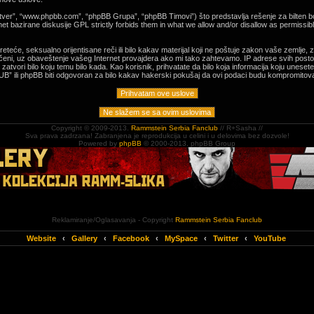
tver”, “www.phpbb.com”, “phpBB Grupa”, “phpBB Timovi”) što predstavlja rešenje za bilten bo
t bazirane diskusije GPL strictly forbids them in what we allow and/or disallow as permissibl
e, preteće, seksualno orijentisane reči ili bilo kakav materijal koji ne poštuje zakon vaše z
čeni, uz obaveštenje vašeg Internet provajdera ako mi tako zahtevamo. IP adrese svih postov
ori bilo koju temu bilo kada. Kao korisnik, prihvatate da bilo koja informacija koju unesete
” ili phpBB biti odgovoran za bilo kakav hakerski pokušaj da ovi podaci budu kompromitova
Copyright © 2009-2013.
Rammstein Serbia Fanclub
// R+Sasha //
Sva prava zadrzana! Zabranjena je reprodukcija u celini i u delovima bez dozvole!
Powered by
phpBB
© 2000-2013. phpBB Group
Reklamiranje/Oglasavanja - Copyright
Rammstein Serbia Fanclub
Website
‹
Gallery
‹
Facebook
‹
MySpace
‹
Twitter
‹
YouTube