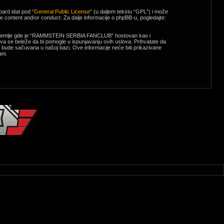
ard idat pod “
General Public License
” (u daljem tekstu “GPL”) i može
e content and/or conduct. Za dalje informacije o phpBB-u, pogledajte:
emlje, zemlje gde je “RAMMSTEIN SERBIA FANCLUB” hostovan kao i
a se beleže da bi pomogle u ispunjavanju ovih uslova. Prihvatate da
 bude sačuvana u našoj bazi. Ove informacije neće biti prikazivane
ni.