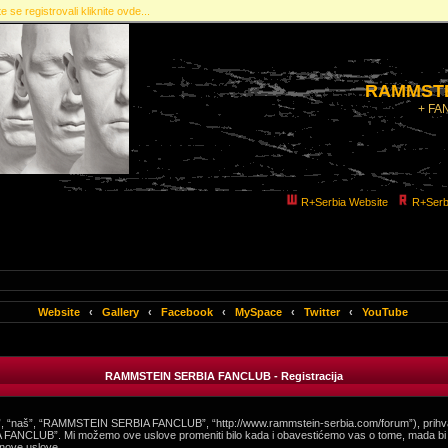
e se registrovali kliknite ovde...
RAMMSTE
+ FA
R+Serbia Website
R+Serb
Website
‹
Gallery
‹
Facebook
‹
MySpace
‹
Twitter
‹
YouTube
RAMMSTEIN SERBIA FANCLUB - Registracija
“naš”, “RAMMSTEIN SERBIA FANCLUB”, “http://www.rammstein-serbia.com/forum”), prihvata
 FANCLUB”. Mi možemo ove uslove promeniti bilo kada i obavestićemo vas o tome, mada bi bi
nove uslove.