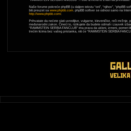
Naše forume pokreće phpBB (u daljem tekstu “oni”, “njihov”, “phpBB sof
biti preuzet sa
www.phpbb.com
. phpBB softver se odnosi samo na Interne
http://www.phpbb.com/
.
Prihvatate da nećete slati uvredljive, vulgarne, kleveničke, reči mržnj
međunarodni zakon. Čineći to, rizikujete da budete odmah i zauvek izba
“RAMMSTEIN SERBIA FANCLUB” ima prava da ukloni, izmeni, pomeri ili zatv
trećim licima bez vašeg pristanka, niti će “RAMMSTEIN SERBIA FANCLUB