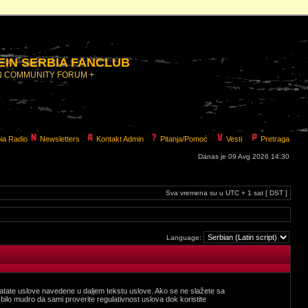
IN SERBIA FANCLUB
N COMMUNITY FORUM +
ia Radio
Newsletters
Kontakt Admin
Pitanja/Pomoć
Vesti
Pretraga
Danas je 09 Avg 2026 14:30
Sva vremena su u UTC + 1 sat [ DST ]
Language:
te uslove navedene u daljem tekstu uslove. Ako se ne slažete sa
lo mudro da sami proverite regulativnost uslova dok koristite