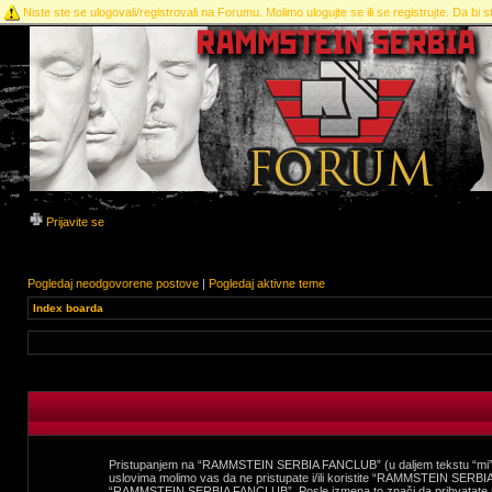
Niste ste se ulogovali/registrovali na Forumu. Molimo ulogujte se ili se registrujte. Da bi st
Prijavite se
Pogledaj neodgovorene postove
|
Pogledaj aktivne teme
Index boarda
Pristupanjem na “RAMMSTEIN SERBIA FANCLUB” (u daljem tekstu “mi”, 
uslovima molimo vas da ne pristupate i/ili koristite “RAMMSTEIN SERBIA
“RAMMSTEIN SERBIA FANCLUB”. Posle izmena to znači da prihvatate 