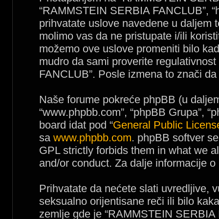
“RAMMSTEIN SERBIA FANCLUB”, “http
prihvatate uslove navedene u daljem t
molimo vas da ne pristupate i/ili k
možemo ove uslove promeniti bilo kad
mudro da sami proverite regulativno
FANCLUB”. Posle izmena to znači da p
Naše forume pokreće phpBB (u daljem t
“www.phpbb.com”, “phpBB Grupa”, “php
board idat pod “
General Public Licens
sa
www.phpbb.com
. phpBB softver se
GPL strictly forbids them in what we a
and/or conduct. Za dalje informacije 
Prihvatate da nećete slati uvredljive, 
seksualno orijentisane reči ili bilo ka
zemlje gde je “RAMMSTEIN SERBIA 