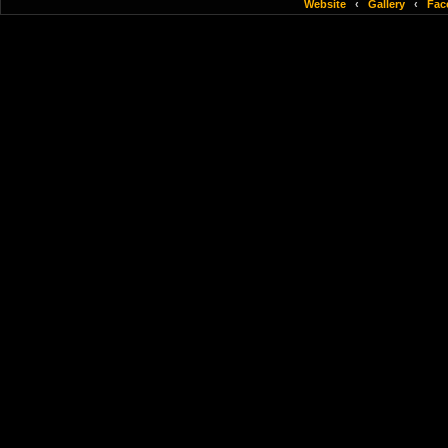
Website
‹
Gallery
‹
Fac