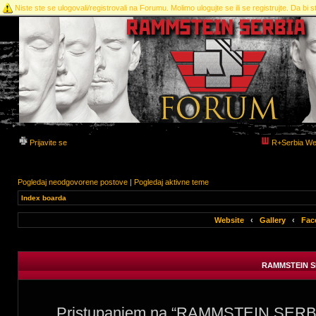
Niste ste se ulogovali/registrovali na Forumu. Molimo ulogujte se ili se registrujte. Da bi st
Prijavite se
R+Serbia We
Pogledaj neodgovorene postove
|
Pogledaj aktivne teme
Index boarda
Website
‹
Gallery
‹
Fac
RAMMSTEIN SE
Pristupanjem na “RAMMSTEIN SERBIA 