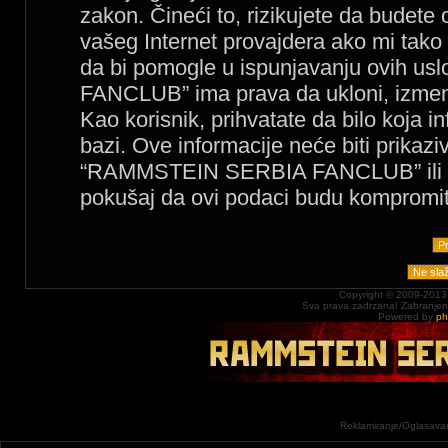
zakon. Čineći to, rizikujete da budet
vašeg Internet provajdera ako mi tako
da bi pomogle u ispunjavanju ovih 
FANCLUB” ima prava da ukloni, izmeni, 
Kao korisnik, prihvatate da bilo koja 
bazi. Ove informacije neće biti prikazi
“RAMMSTEIN SERBIA FANCLUB” ili php
pokušaj da ovi podaci budu kompromit
Copyright © 2009-2013
Sva prava zadrzana! Zabranjena 
Powered by
p
Reklamiranje/Oglasavan