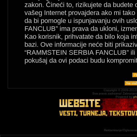
zakon. Čineći to, rizikujete da budet
vašeg Internet provajdera ako mi tako
da bi pomogle u ispunjavanju ovih 
FANCLUB” ima prava da ukloni, izmeni, 
Kao korisnik, prihvatate da bilo koja 
bazi. Ove informacije neće biti prikazi
“RAMMSTEIN SERBIA FANCLUB” ili php
pokušaj da ovi podaci budu kompromit
Copyright © 2009-2013
Sva prava zadrzana! Zabranjena 
Powered by
p
Reklamiranje/Oglasavan