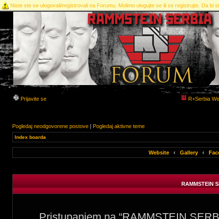
Niste ste se ulogovali/registrovali na Forumu. Molimo ulogujte se ili se registrujte. Da bi st
Prijavite se
R+Serbia We
Pogledaj neodgovorene postove
|
Pogledaj aktivne teme
Index boarda
Website
‹
Gallery
‹
Fac
RAMMSTEIN SE
Pristupanjem na “RAMMSTEIN SERBIA 