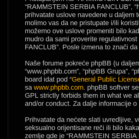
“RAMMSTEIN SERBIA FANCLUB”, “http
prihvatate uslove navedene u daljem t
molimo vas da ne pristupate i/ili k
možemo ove uslove promeniti bilo kad
mudro da sami proverite regulativno
FANCLUB”. Posle izmena to znači da p
Naše forume pokreće phpBB (u daljem t
“www.phpbb.com”, “phpBB Grupa”, “php
board idat pod “
General Public Licens
sa
www.phpbb.com
. phpBB softver se
GPL strictly forbids them in what we a
and/or conduct. Za dalje informacije 
Prihvatate da nećete slati uvredljive, 
seksualno orijentisane reči ili bilo ka
zemlje gde je “RAMMSTEIN SERBIA 