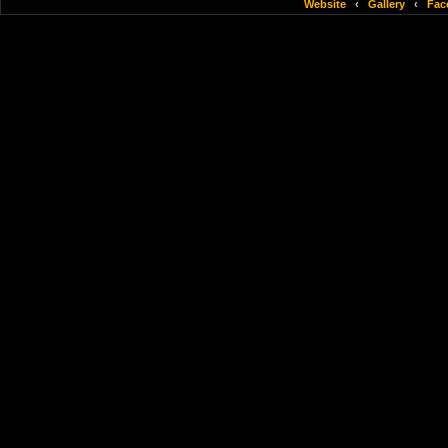
Website
‹
Gallery
‹
Fac