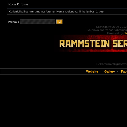
Ko je OnLine
Korisnici koji su trenutno na forumu: Nema registrovanih korisnika i 1 gost
Pronađi:
Copyright © 2009-2013
Sva prava zadrzana! Zabranjena 
Powered by
p
Reklamiranje/Oglasavan
Website
‹
Gallery
‹
Fac