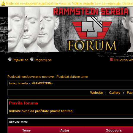
Niste ste se ulogovali/registrovali na Forumu. Molimo ulogujte se ili se registrujte. Da bi st
Prijavite se
Registruj se
R+Serbia We
Pogledaj neodgovorene postove
|
Pogledaj aktivne teme
Index boarda
»
+RAMMSTEIN+
Website
‹
Gallery
‹
Fac
Pravila foruma
Kliknite ovde da pročitate pravila foruma
Aktivne teme
Teme
Autor
Odgovora