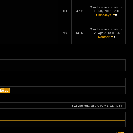
Ovaj Forum je zasticen.
111
4798
10 Maj 2018 12:46
Shinodaya
Ovaj Forum je zasticen.
98
14145
20 Apr 2018 05:26
Namper
Sva vremena su u UTC + 1 sat [ DST ]