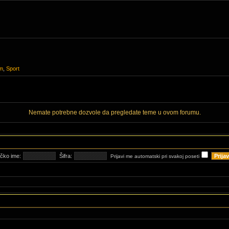
m
,
Sport
Nemate potrebne dozvole da pregledate teme u ovom forumu.
ičko ime:
Šifra:
Prijavi me automatski pri svakoj poseti