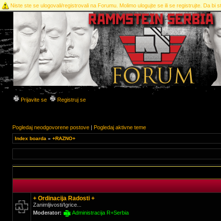
Niste ste se ulogovali/registrovali na Forumu. Molimo ulogujte se ili se registrujte. Da bi st
Prijavite se
Registruj se
Pogledaj neodgovorene postove
|
Pogledaj aktivne teme
Index boarda
»
+RAZNO+
+ Ordinacija Radosti +
Zanimljivosti/Igrice...
Moderator:
Administracija R+Serbia