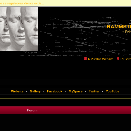
e se registrovali kliknite ovde...
RAMMSTE
+ FA
R+Serbia Website
R+Serb
Website
‹
Gallery
‹
Facebook
‹
MySpace
‹
Twitter
‹
YouTube
Forum