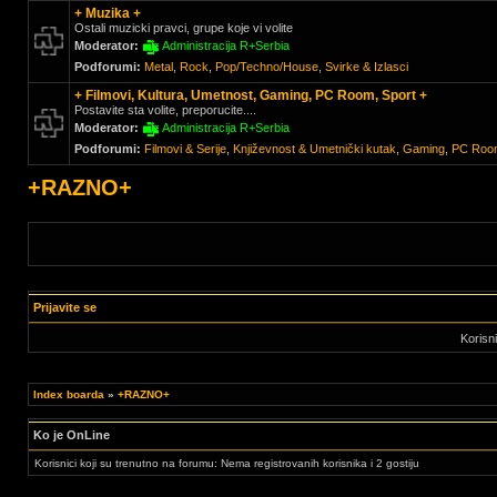
+ Muzika +
Ostali muzicki pravci, grupe koje vi volite
Moderator:
Administracija R+Serbia
Podforumi:
Metal
,
Rock
,
Pop/Techno/House
,
Svirke & Izlasci
+ Filmovi, Kultura, Umetnost, Gaming, PC Room, Sport +
Postavite sta volite, preporucite....
Moderator:
Administracija R+Serbia
Podforumi:
Filmovi & Serije
,
Književnost & Umetnički kutak
,
Gaming
,
PC Roo
+RAZNO+
Prijavite se
Korisn
Index boarda
»
+RAZNO+
Ko je OnLine
Korisnici koji su trenutno na forumu: Nema registrovanih korisnika i 2 gostiju