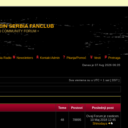
IN SERBIA FANCLUB
N COMMUNITY FORUM +
ia Radio
Newsletters
Kontakt Admin
Pitanja/Pomoć
Vesti
Pretraga
Danas je 07 Avg 2026 06:35
Sva vremena su u UTC + 1 sat [ DST ]
Teme
Postovi
Poslednji post
Ovaj Forum je zasticen.
48
78895
10 Maj 2018 12:45
Shinodaya