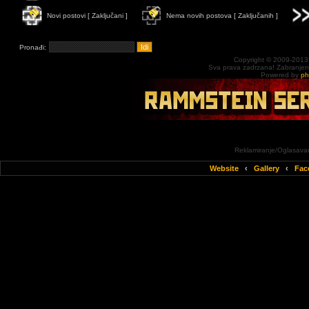
Novi postovi [ Zaključani ]
Nema novih postova [ Zaključanih ]
Pronađi:
Copyright © 2009-2013
Sva prava zadrzana! Zabranjena 
Powered by
p
Reklamiranje/Oglasavan
Website
‹
Gallery
‹
Fac