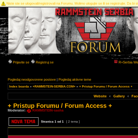
Niste ste se ulogovali/registrovali na Forumu. Molimo ulogujte se ili se registrujte. Da bi st
Prijavite se
Registruj se
R+Serbia We
Pogledaj neodgovorene postove
|
Pogledaj aktivne teme
Index boarda
»
+RAMMSTEIN-SERBIA.COM+
»
+ Pristup Forumu / Forum Access +
Website
‹
Gallery
‹
Fac
+ Pristup Forumu / Forum Access +
Moderator:
RAMMSTEIN-sasha
Stranica
1
od
1
[ 2 tema ]