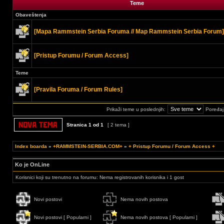
Teme
Obaveštenja
[Mapa Rammstein Serbia Foruma // Map Rammstein Serbia Forum]
[Pristup Forumu / Forum Access]
Teme
[Pravila Foruma / Forum Rules]
Prikaži teme u poslednjih:
Poređaj
Stranica
1
od
1
[ 2 tema ]
Index boarda
»
+RAMMSTEIN-SERBIA.COM+
»
+ Pristup Forumu / Forum Access +
Ko je OnLine
Korisnici koji su trenutno na forumu: Nema registrovanih korisnika i 1 gost
Novi postovi
Nema novih postova
Novi postovi [ Popularni ]
Nema novih postova [ Popularni ]