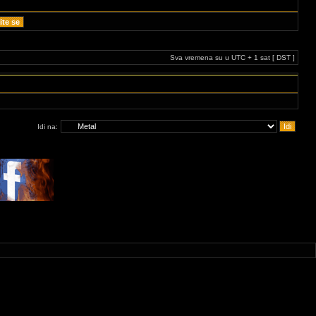
Sva vremena su u UTC + 1 sat [ DST ]
Idi na: