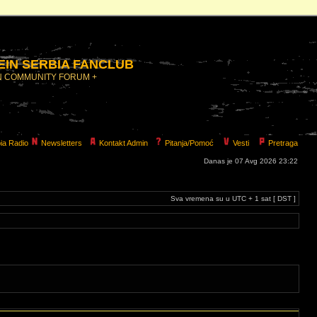
IN SERBIA FANCLUB
N COMMUNITY FORUM +
ia Radio
Newsletters
Kontakt Admin
Pitanja/Pomoć
Vesti
Pretraga
Danas je 07 Avg 2026 23:22
Sva vremena su u UTC + 1 sat [ DST ]