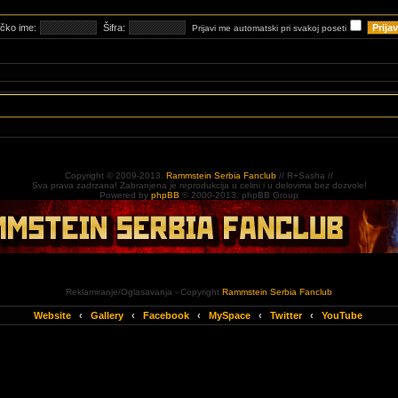
ičko ime:
Šifra:
Prijavi me automatski pri svakoj poseti
Copyright © 2009-2013.
Rammstein Serbia Fanclub
// R+Sasha //
Sva prava zadrzana! Zabranjena je reprodukcija u celini i u delovima bez dozvole!
Powered by
phpBB
© 2000-2013. phpBB Group
Reklamiranje/Oglasavanja - Copyright
Rammstein Serbia Fanclub
Website
‹
Gallery
‹
Facebook
‹
MySpace
‹
Twitter
‹
YouTube