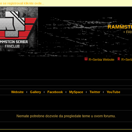
e se registrovali kliknite ovde...
RAMMSTE
+ FA
R+Serbia Website
R+Serb
Website
‹
Gallery
‹
Facebook
‹
MySpace
‹
Twitter
‹
YouTube
Nemate potrebne dozvole da pregledate teme u ovom forumu.