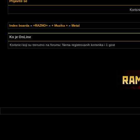
Prijavite se
Korisn
Index boarda
»
+RAZNO+
»
+ Muzika +
»
Metal
Ko je OnLine
Korisnici koji su trenutno na forumu: Nema registrovanih korisnika i 1 gost