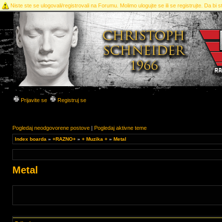
Niste ste se ulogovali/registrovali na Forumu. Molimo ulogujte se ili se registrujte. Da bi st
Prijavite se
Registruj se
Pogledaj neodgovorene postove
|
Pogledaj aktivne teme
Index boarda
»
+RAZNO+
»
+ Muzika +
»
Metal
Metal