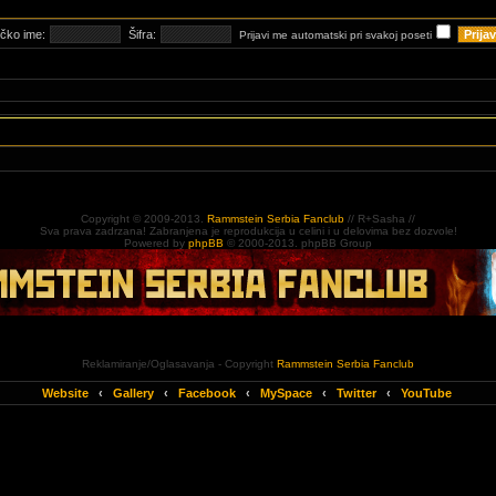
ičko ime:
Šifra:
Prijavi me automatski pri svakoj poseti
Copyright © 2009-2013.
Rammstein Serbia Fanclub
// R+Sasha //
Sva prava zadrzana! Zabranjena je reprodukcija u celini i u delovima bez dozvole!
Powered by
phpBB
© 2000-2013. phpBB Group
Reklamiranje/Oglasavanja - Copyright
Rammstein Serbia Fanclub
Website
‹
Gallery
‹
Facebook
‹
MySpace
‹
Twitter
‹
YouTube