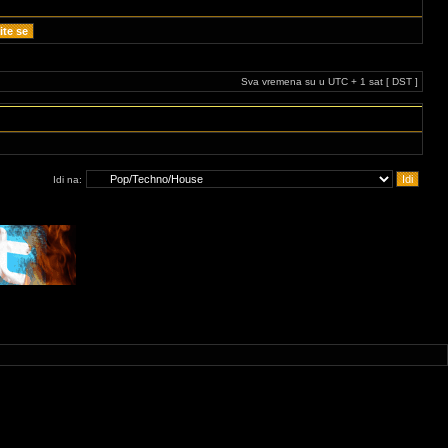
Sva vremena su u UTC + 1 sat [ DST ]
Idi na: