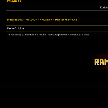
Prijavite se
Korisn
Index boarda
»
+RAZNO+
»
+ Muzika +
»
Pop/Techno/House
Ko je OnLine
Korisnici koji su trenutno na forumu: Nema registrovanih korisnika i 1 gost