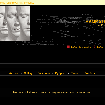
e se registrovali kliknite ovde...
RAMMSTE
+ FA
R+Serbia Website
R+Serb
Website
‹
Gallery
‹
Facebook
‹
MySpace
‹
Twitter
‹
YouTube
Nemate potrebne dozvole da pregledate teme u ovom forumu.