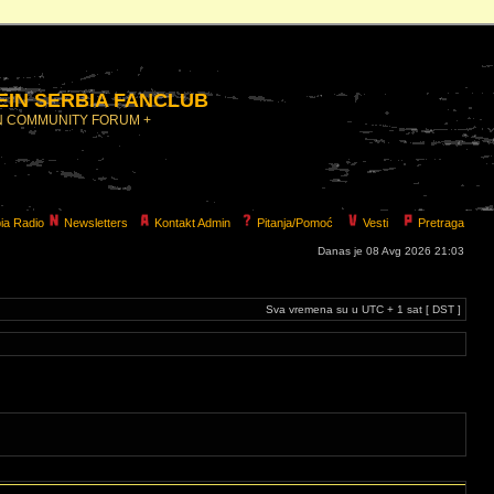
IN SERBIA FANCLUB
N COMMUNITY FORUM +
ia Radio
Newsletters
Kontakt Admin
Pitanja/Pomoć
Vesti
Pretraga
Danas je 08 Avg 2026 21:03
Sva vremena su u UTC + 1 sat [ DST ]