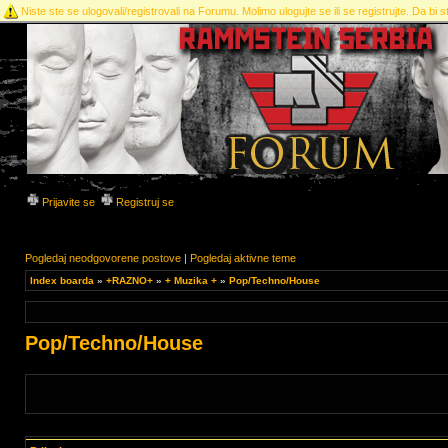
Niste ste se ulogovali/registrovali na Forumu. Molimo ulogujte se ili se registrujte. Da bi st
Prijavite se
Registruj se
Pogledaj neodgovorene postove
|
Pogledaj aktivne teme
Index boarda
»
+RAZNO+
»
+ Muzika +
»
Pop/Techno/House
Pop/Techno/House