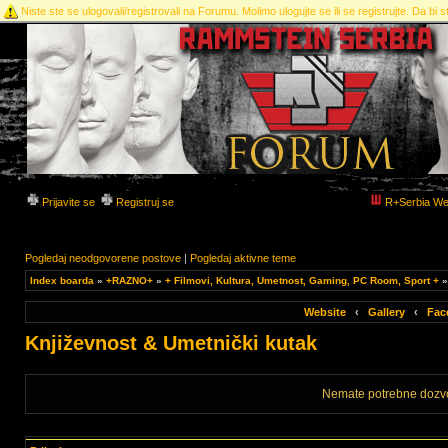
Niste ste se ulogovali/registrovali na Forumu. Molimo ulogujte se ili se registrujte. Da bi st
Prijavite se
Registruj se
R+Serbia We
Pogledaj neodgovorene postove
|
Pogledaj aktivne teme
Index boarda
»
+RAZNO+
»
+ Filmovi, Kultura, Umetnost, Gaming, PC Room, Sport +
Website
‹
Gallery
‹
Fac
Književnost & Umetnički kutak
Nemate potrebne dozvo