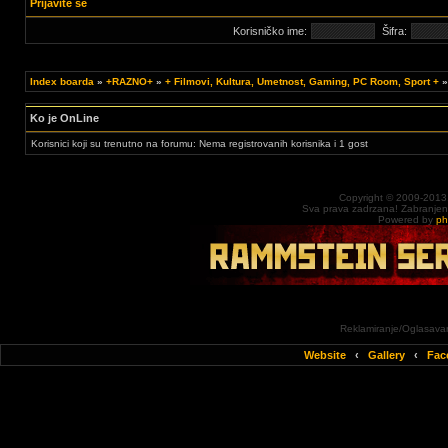
Prijavite se
Korisničko ime:
Šifra:
Index boarda
»
+RAZNO+
»
+ Filmovi, Kultura, Umetnost, Gaming, PC Room, Sport +
Ko je OnLine
Korisnici koji su trenutno na forumu: Nema registrovanih korisnika i 1 gost
Copyright © 2009-2013
Sva prava zadrzana! Zabranjena 
Powered by
p
Reklamiranje/Oglasavan
Website
‹
Gallery
‹
Fac