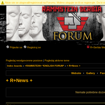
Niste ste se ulogovali/registrovali na Forumu. Molimo ulogujte se ili se registrujte. Da bi st
Prijavite se
Registruj se
R+Serbia We
Pogledaj neodgovorene postove
|
Pogledaj aktivne teme
Index boarda
»
+RAMMSTEIN+ *ENGLISH FORUM*
»
+ R+News +
Website
‹
Gallery
‹
Fac
+ R+News +
Nemate potrebne dozvo