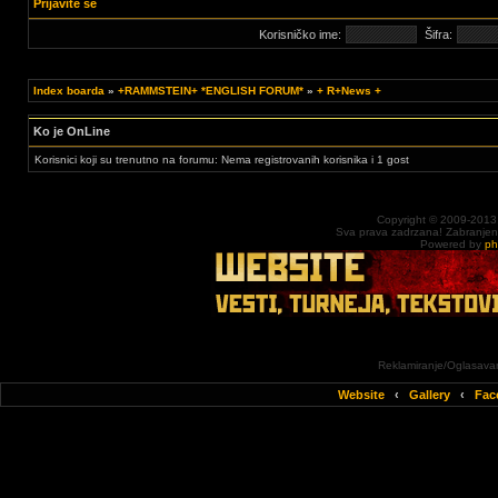
Prijavite se
Korisničko ime:
Šifra:
Index boarda
»
+RAMMSTEIN+ *ENGLISH FORUM*
»
+ R+News +
Ko je OnLine
Korisnici koji su trenutno na forumu: Nema registrovanih korisnika i 1 gost
Copyright © 2009-2013
Sva prava zadrzana! Zabranjena 
Powered by
p
Reklamiranje/Oglasavan
Website
‹
Gallery
‹
Fac