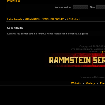
Prijavite se
Korisničko ime:
Šifra:
Index boarda
»
+RAMMSTEIN+ *ENGLISH FORUM*
»
+ R+Polls +
Ko je OnLine
Korisnici koji su trenutno na forumu: Nema registrovanih korisnika i 2 gostiju
Copyright © 2009-2013
Sva prava zadrzana! Zabranjena 
Powered by
p
Reklamiranje/Oglasavan
Website
‹
Gallery
‹
Fac