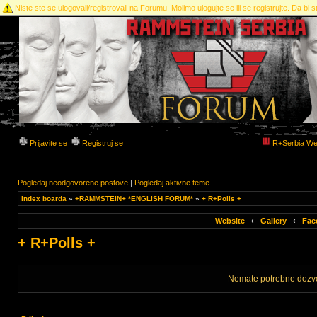
Niste ste se ulogovali/registrovali na Forumu. Molimo ulogujte se ili se registrujte. Da bi st
Prijavite se
Registruj se
R+Serbia We
Pogledaj neodgovorene postove
|
Pogledaj aktivne teme
Index boarda
»
+RAMMSTEIN+ *ENGLISH FORUM*
»
+ R+Polls +
Website
‹
Gallery
‹
Fac
+ R+Polls +
Nemate potrebne dozvo