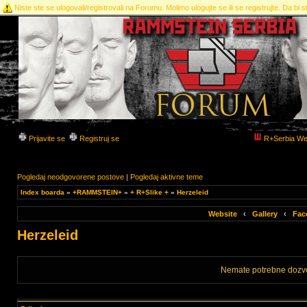
Niste ste se ulogovali/registrovali na Forumu. Molimo ulogujte se ili se registrujte. Da bi st
Prijavite se
Registruj se
R+Serbia We
Pogledaj neodgovorene postove
|
Pogledaj aktivne teme
Index boarda
»
+RAMMSTEIN+
»
+ R+Slike +
»
Herzeleid
Website
‹
Gallery
‹
Fac
Herzeleid
Nemate potrebne dozvo