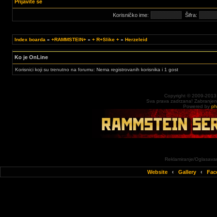
Prijavite se
Korisničko ime:
Šifra:
Index boarda
»
+RAMMSTEIN+
»
+ R+Slike +
»
Herzeleid
Ko je OnLine
Korisnici koji su trenutno na forumu: Nema registrovanih korisnika i 1 gost
Copyright © 2009-2013
Sva prava zadrzana! Zabranjena 
Powered by
p
Reklamiranje/Oglasavan
Website
‹
Gallery
‹
Fac