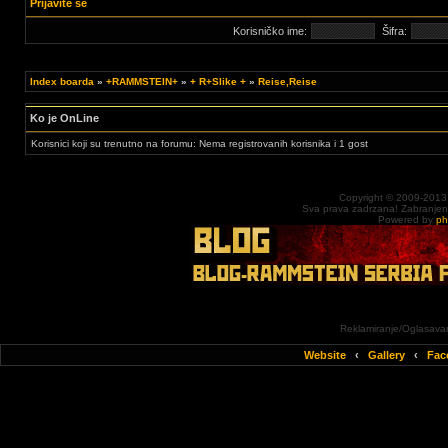
Prijavite se
Korisničko ime:
Šifra:
Index boarda
»
+RAMMSTEIN+
»
+ R+Slike +
»
Reise,Reise
Ko je OnLine
Korisnici koji su trenutno na forumu: Nema registrovanih korisnika i 1 gost
Copyright © 2009-2013
Sva prava zadrzana! Zabranjena 
Powered by
p
Reklamiranje/Oglasavan
Website
‹
Gallery
‹
Fac