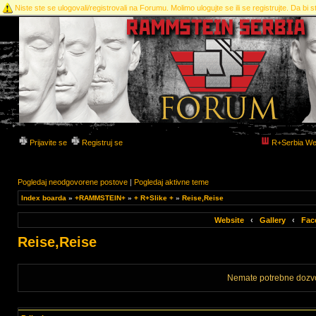
Niste ste se ulogovali/registrovali na Forumu. Molimo ulogujte se ili se registrujte. Da bi st
Prijavite se
Registruj se
R+Serbia We
Pogledaj neodgovorene postove
|
Pogledaj aktivne teme
Index boarda
»
+RAMMSTEIN+
»
+ R+Slike +
»
Reise,Reise
Website
‹
Gallery
‹
Fac
Reise,Reise
Nemate potrebne dozvo