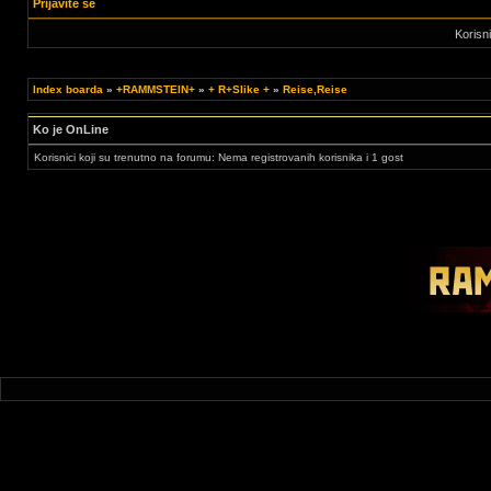
Prijavite se
Korisn
Index boarda
»
+RAMMSTEIN+
»
+ R+Slike +
»
Reise,Reise
Ko je OnLine
Korisnici koji su trenutno na forumu: Nema registrovanih korisnika i 1 gost