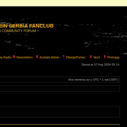
IN SERBIA FANCLUB
N COMMUNITY FORUM +
ia Radio
Newsletters
Kontakt Admin
Pitanja/Pomoć
Vesti
Pretraga
Danas je 07 Avg 2026 05:14
Sva vremena su u UTC + 1 sat [ DST ]