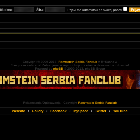
ičko ime:
Šifra:
Prijavi me automatski pri svakoj poseti
Copyright © 2009-2013.
Rammstein Serbia Fanclub
// R+Sasha //
Sva prava zadrzana! Zabranjena je reprodukcija u celini i u delovima bez dozvole!
Powered by
phpBB
© 2000-2013. phpBB Group
Reklamiranje/Oglasavanja - Copyright
Rammstein Serbia Fanclub
Website
‹
Gallery
‹
Facebook
‹
MySpace
‹
Twitter
‹
YouTube