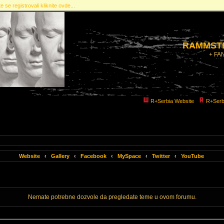
e se registrovali kliknite ovde...
RAMMSTE
+ FA
R+Serbia Website
R+Serb
Website
‹
Gallery
‹
Facebook
‹
MySpace
‹
Twitter
‹
YouTube
Nemate potrebne dozvole da pregledate teme u ovom forumu.