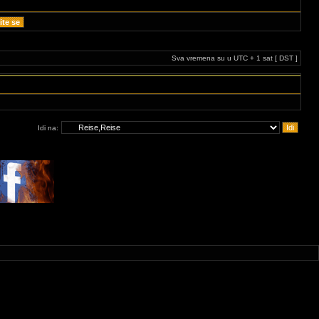
Sva vremena su u UTC + 1 sat [ DST ]
Idi na: