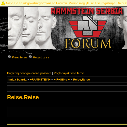
Niste ste se ulogovali/registrovali na Forumu. Molimo ulogujte se ili se registrujte. Da bi st
Prijavite se
Registruj se
Pogledaj neodgovorene postove
|
Pogledaj aktivne teme
Index boarda
»
+RAMMSTEIN+
»
+ R+Slike +
»
Reise,Reise
Reise,Reise