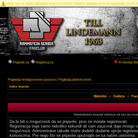
Niste ste se ulogovali/registrovali na Forumu. Molimo ulogujte se ili se registrujte. Da bi st
Prijavite se
Registruj se
R+Serbia We
Pogledaj neodgovorene postove
|
Pogledaj aktivne teme
Index boarda
Website
‹
Gallery
‹
Fac
Administrator boarda zahteva od vas da budete
Da bi bili u mogućnosti da se prijavite, prvo se morate registrovati.
Registracija traje samo nekoliko sekundi ali vam zauzvrat daje mnogo v
mogućnosti. Administrator takođe može dodeliti dodatne opcije registro
korisnicima. Pre nego što se prijavite upoznajte se sa našim uslovima