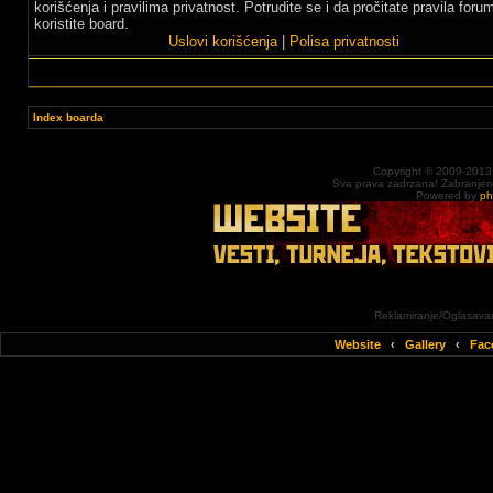
korišćenja i pravilima privatnost. Potrudite se i da pročitate pravila for
koristite board.
Uslovi korišćenja
|
Polisa privatnosti
Index boarda
Copyright © 2009-2013
Sva prava zadrzana! Zabranjena 
Powered by
p
Reklamiranje/Oglasavan
Website
‹
Gallery
‹
Fac