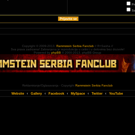
Pr
Sa
Copyright © 2009-2013.
Rammstein Serbia Fanclub
// R+Sasha //
Sva prava zadrzana! Zabranjena je reprodukcija u celini i u delovima bez dozvole!
Powered by
phpBB
© 2000-2013. phpBB Group
Reklamiranje/Oglasavanja - Copyright
Rammstein Serbia Fanclub
Website
‹
Gallery
‹
Facebook
‹
MySpace
‹
Twitter
‹
YouTube