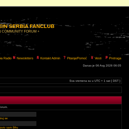
IN SERBIA FANCLUB
N COMMUNITY FORUM +
ia Radio
Newsletters
Kontakt Admin
Pitanja/Pomoć
Vesti
Pretraga
Danas je 06 Avg 2026 06:05
Sva vremena su u UTC + 1 sat [ DST ]
forum.
ruj se
avio sam šifru