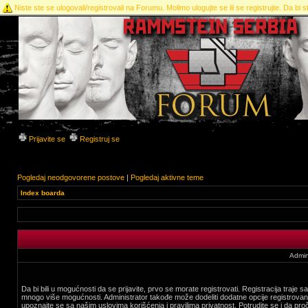
Niste ste se ulogovali/registrovali na Forumu. Molimo ulogujte se ili se registrujte. Da bi st
Prijavite se
Registruj se
Pogledaj neodgovorene postove
|
Pogledaj aktivne teme
Index boarda
Admin
Da bi bili u mogućnosti da se prijavite, prvo se morate registrovati. Registracija traje
mnogo više mogućnosti. Administrator takođe može dodeliti dodatne opcije registrovani
upoznajte se sa našim uslovima korišćenja i pravilima privatnost. Potrudite se i da proč