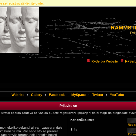
e se registrovali kliknite ovde...
RAMMSTE
+ FA
R+Serbia Website
R+Serb
Website
‹
Gallery
‹
Facebook
‹
MySpace
‹
Twitter
‹
YouTube
Prijavite se
istrator boarda zahteva od vas da budete registrovani i prijavljeni da bi mogli da pregledate ovaj 
Korisničko ime:
Regist
 samo nekoliko sekundi ali vam zauzvrat daje
Šifra:
m korisnicima. Pre nego što se prijavite
Zabor
itate pravila foruma dok koristite board.