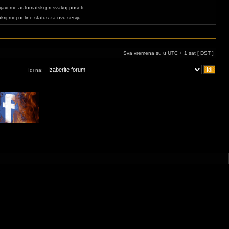
ijavi me automatski pri svakoj poseti
krij moj online status za ovu sesiju
Sva vremena su u UTC + 1 sat [ DST ]
Idi na: