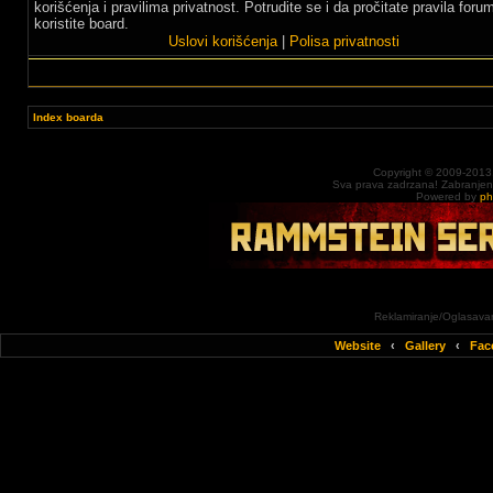
korišćenja i pravilima privatnost. Potrudite se i da pročitate pravila for
koristite board.
Uslovi korišćenja
|
Polisa privatnosti
Index boarda
Copyright © 2009-2013
Sva prava zadrzana! Zabranjena 
Powered by
p
Reklamiranje/Oglasavan
Website
‹
Gallery
‹
Fac