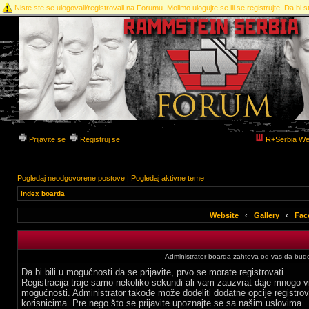
Niste ste se ulogovali/registrovali na Forumu. Molimo ulogujte se ili se registrujte. Da bi st
Prijavite se
Registruj se
R+Serbia We
Pogledaj neodgovorene postove
|
Pogledaj aktivne teme
Index boarda
Website
‹
Gallery
‹
Fac
Administrator boarda zahteva od vas da budete
Da bi bili u mogućnosti da se prijavite, prvo se morate registrovati.
Registracija traje samo nekoliko sekundi ali vam zauzvrat daje mnogo v
mogućnosti. Administrator takođe može dodeliti dodatne opcije registro
korisnicima. Pre nego što se prijavite upoznajte se sa našim uslovima