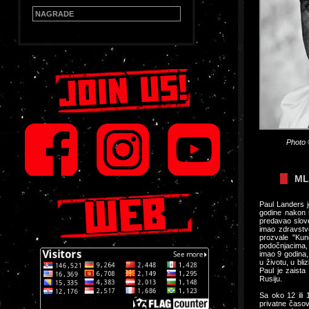
NAGRADE
Photo
ML
Paul Landers 
godine nakon 
predavao slove
imao zdravstv
prozvale "Kund
podočnjacima, 
imao 9 godina,
u životu, u bl
Paul je zaist
Rusiju.
Sa oko 12 ili 
privatne časov