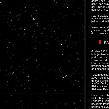
dobro seća, ug
gitaru bez pra
der Freiheit ve
bubnjeve i vežb
Kao tinejdžer
uglavnom zato š
jednom primeti
Nakon razvoda 
je imao 19 god
da se nosi s t
KA
Godine 1982, P
bubnjar benda 
pridružio Krie
zauzet od stra
koga je Krieni
pronalaženjem 
da zameni bub
Tokom godina 
zove Paul umes
mnogim projekt
Istočni Berlin
Flake otišao;
Flakeom. Paul
Lindemann, Kru
Metro Beat Con
Landers i Flak
prvobitno treba
uprkos oklevan