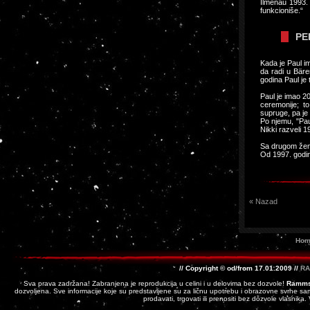
Ilmenau 1993. 
funkcioniše.“
PE
Kada je Paul i
da radi u Bäre
godina Paul je
Paul je imao 2
ceremonije; t
supruge, pa je
Po njemu, "Pau
Nikki razveli 1
Sa drugom ženo
Od 1997. godine
« Nazad
Hom
// Copyright © od/from 17.01.2009 //
RA
Sva prava zadržana! Zabranjena je reprodukcija u celini i u delovima bez dozvole!
Ramms
dozvoljena. Sve informacije koje su predstavljene su za ličnu upotrebu i obrazovne svrhe sam
prodavati, trgovati ili prenositi bez dozvole vlasnika