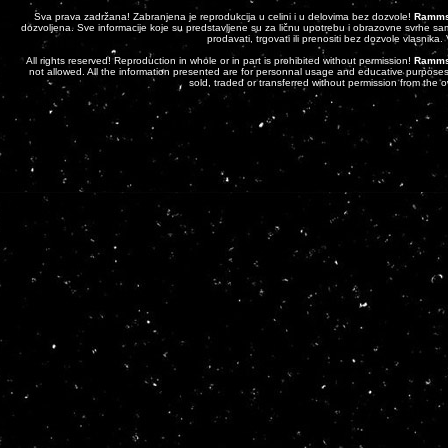
Sva prava zadržana! Zabranjena je reprodukcija u celini i u delovima bez dozvole!
Ramms
dozvoljena. Sve informacije koje su predstavljene su za ličnu upotrebu i obrazovne svrhe sam
prodavati, trgovati ili prenositi bez dozvole vlasnika
All rights reserved! Reproduction in whole or in part is prohibited without permission!
Ramms
not allowed. All the information presented are for personnal usage and educative purposes 
sold, traded or transferred without permission from the 