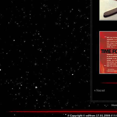
« Nazad
Hom
// Copyright © od/from 17.01.2009 //
RA