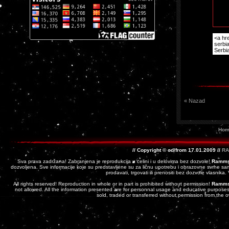
<a hr
serbi
Serbi
« Nazad
Hom
// Copyright © od/from 17.01.2009 //
RA
Sva prava zadržana! Zabranjena je reprodukcija u celini i u delovima bez dozvole!
Ramms
dozvoljena. Sve informacije koje su predstavljene su za ličnu upotrebu i obrazovne svrhe sam
prodavati, trgovati ili prenositi bez dozvole vlasnika
All rights reserved! Reproduction in whole or in part is prohibited without permission!
Ramms
not allowed. All the information presented are for personnal usage and educative purposes 
sold, traded or transferred without permission from the 