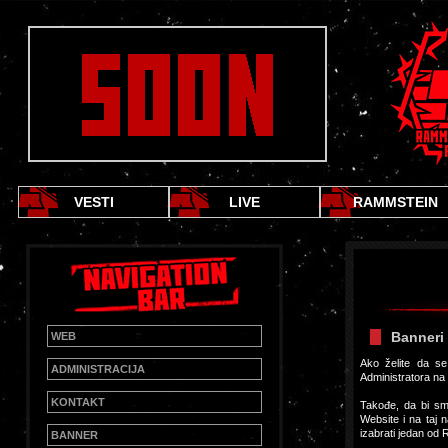
VESTI
LIVE
RAMMSTEIN
Banneri
WEB
Ako želite da s
ADMINISTRACIJA
Administratora na
KONTAKT
Takođe, da bi sm
Website i na taj 
izabrati jedan od
BANNER