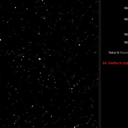
Wa
Wa
Wa
Wa
Tekst
©
Ramm
04. Haifisch (Aj