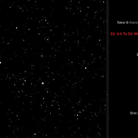
Tekst
©
Ramm
02. Ich Tu Dir W
Erst 