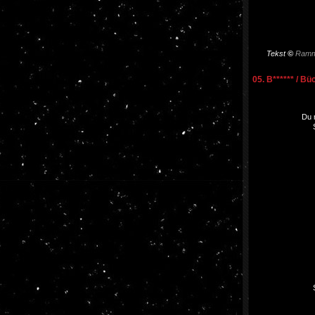
Tekst
©
Ramm
05. B****** / Bü
Du m