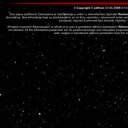
// Copyright © od/from 17.01.2009 //
RA
Sva prava zadržana! Zabranjena je reprodukcija u celini i u delovima bez dozvole!
Ramms
dozvoljena. Sve informacije koje su predstavljene su za ličnu upotrebu i obrazovne svrhe sam
prodavati, trgovati ili prenositi bez dozvole vlasnika
All rights reserved! Reproduction in whole or in part is prohibited without permission!
Ramms
not allowed. All the information presented are for personnal usage and educative purposes 
sold, traded or transferred without permission from the 