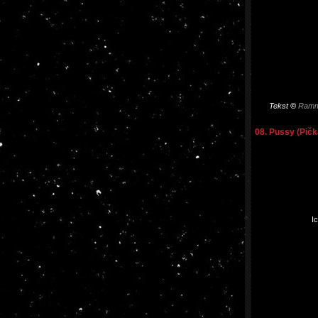
Tekst
©
Ramm
08. Pussy (Pičk
Ic