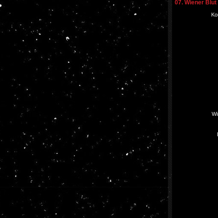
07. Wiener Blut
Ko
Wi