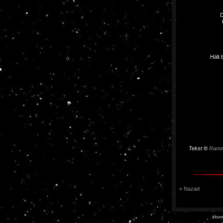
D
Hält 
Tekst
©
Ramm
« Nazad
Hom