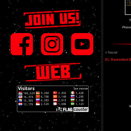
T
Prevo
« Nazad
01. Rammlied 
V