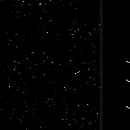
Wa
Wa
Wa