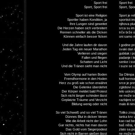
Sport frei
Sport frei
Sport, Sport frei
Sport, Spor
Sport ist eine Religion
Sport je reli
Sportler haben Kondition, ja
sportisti im
Ihre Lungen sind geweitet
njihova plu
Die Herzen haben sich verbreitert
srca su im
Rennen schneller als die Dicken
trče brže o
Können einfach besser ficken
oni samo m
Und die Jahre laufen dir davon
I godine pr
Jeden Tag ein neuer Marathon
svaki dan 
Verlieren und siegen
gubitak i p
Fallen und fliegen
padanje i le
Schatten und Licht
senke i sve
Und die Tränen sieht man nicht
i suze se n
Vom Olymp auf harten Boden
Sa Olimpa 
Fremdhormone in den Hoden
tuđi hormon
Herz zu groß wie schon erwähnt
srce je pre
Die Gelenke überdehnt
zglobovi s
Der Körper meldet bald Protest
telo uskoro
Sich nicht länger schinden lässt
ne može se 
Geplatzte Träume und Verzicht
razbijeni sn
Bildung wenig oder nicht
malo ili ni
So viel Schweiß und so viel Tränen
Toliko znoj
Dünnes Blut in dicken Venen
tanka krv 
Wie die Arbeit nicht der Lohn
kao rad be
Gar nichts, nichts hat man davon
baš ništa, 
Das Gold vom Siegerpodest
zlato sa p
Sich nicht in Barren gießen lässt
ne može se 