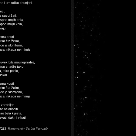
e i um toliko zbunjeni.
eći,
 suzdržati,
ispod mojih krila,
ispod mojih krila,
vaju.
ema kosti,
rim šta želim,
ce je slomljeno,
kuca, nikada ne miruje,
uvek bila moj neprijatelj,
nisu značile tako,
a, tako podlo,
akali.
ema kosti,
rim šta želim,
ce je slomljeno,
kuca, nikada ne miruje,
e zarobljen
e osloboditi
kao bela klješta,
ati, čak ni vikati.
2023
Rammstein Serbia Fanclub