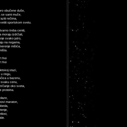
bro obučene duše,
da se sami muče,
raziti rečima,
etiti sportskom svetu.
tvarno treba ceniti,
 moraju izdržati,
nje svako jutro,
aju na nogama,
merenje mišića,
 ništa.
t frei
t frei
etskoj stazi,
 u ringu,
očica u bazenu,
o svaku cenu,
trčanje oko sveta,
tre proteina.
olaze,
novi maraton,
obeda,
tenje,
tlost,
ide.