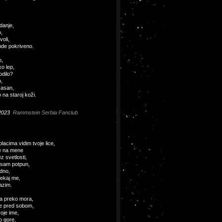
danje,
,
voli,
ude pokriveno.
o,
o lep,
odilo?
,
žasan,
na staroj koži.
2023
Rammstein Serbia Fanclub
lacima vidim tvoje lice,
e na mene
z svetlosti,
isam potpun,
adno,
čekaj me,
azim.
va preko mora,
e pred sobom,
oje ime,
o gore,