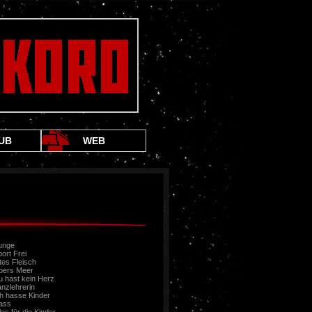
UB
WEB
unge
ort Frei
tes Fleisch
bers Meer
u hast kein Herz
nzlehrerin
ch hasse Kinder
ass