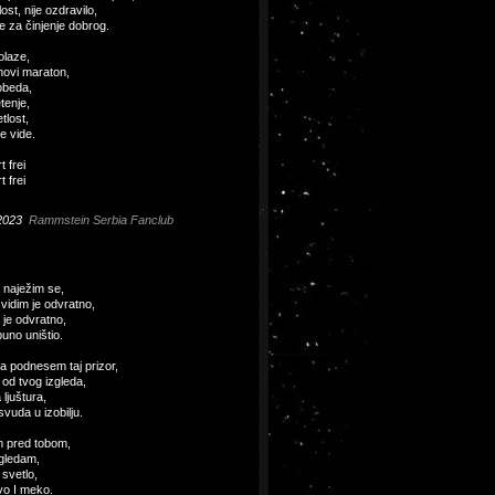
ost, nije ozdravilo,
đe za činjenje dobrog.
olaze,
novi maraton,
obeda,
tenje,
tlost,
e vide.
t frei
t frei
2023
Rammstein Serbia Fanclub
 naježim se,
 vidim je odvratno,
 je odvratno,
puno uništio.
 podnesem taj prizor,
od tvog izgleda,
 ljuštura,
svuda u izobilju.
m pred tobom,
gledam,
 svetlo,
o I meko.