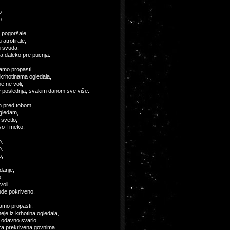
o
o
 pogoršale,
u atrofirale,
u svuda,
a daleko pre pucnja.
amo propasti,
krhotinama ogledala,
e ne voli,
 poslednja, svakim danom sve više.
m pred tobom,
gledam,
 svetlo,
o I meko.
o,
o,
o,
danje,
,
voli,
ude pokriveno.
amo propasti,
je iz krhotina ogledala,
e odavno svario,
ža prekrivena govnima.