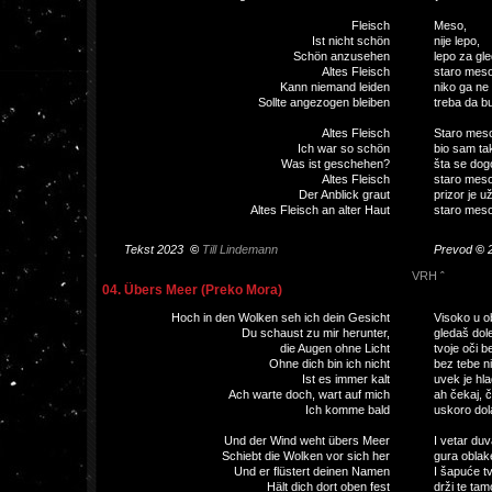
Fleisch
Meso,
Ist nicht schön
nije lepo,
Schön anzusehen
lepo za gle
Altes Fleisch
staro meso
Kann niemand leiden
niko ga ne 
Sollte angezogen bleiben
treba da b
Altes Fleisch
Staro mes
Ich war so schön
bio sam tak
Was ist geschehen?
šta se dog
Altes Fleisch
staro meso
Der Anblick graut
prizor je u
Altes Fleisch an alter Haut
staro meso 
Tekst 2023
©
Till Lindemann
Prevod
©
VRH ˆ
04. Übers Meer (Preko Mora)
Hoch in den Wolken seh ich dein Gesicht
Visoko u ob
Du schaust zu mir herunter,
gledaš dol
die Augen ohne Licht
tvoje oči be
Ohne dich bin ich nicht
bez tebe n
Ist es immer kalt
uvek je hl
Ach warte doch, wart auf mich
ah čekaj, 
Ich komme bald
uskoro dol
Und der Wind weht übers Meer
I vetar du
Schiebt die Wolken vor sich her
gura oblak
Und er flüstert deinen Namen
I šapuće tv
Hält dich dort oben fest
drži te tam