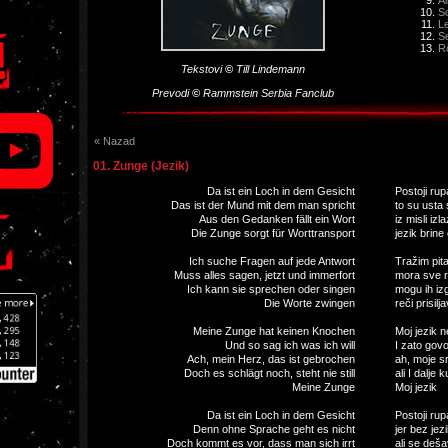
Al
S
L
Se
Rö
Tekstovi
©
Till Lindemann
Prevodi
©
Rammstein Serbia Fanclub
« Nazad
01. Zunge (Jezik)
Da ist ein Loch in dem Gesicht
Postoji rup
Das ist der Mund mit dem man spricht
to su usta 
Aus den Gedanken fällt ein Wort
iz misli izla
Die Zunge sorgt für Worttransport
jezik brine
Ich suche Fragen auf jede Antwort
Tražim pit
Muss alles sagen, jetzt und immerfort
mora sve r
Ich kann sie sprechen oder singen
mogu ih izgo
Die Worte zwingen
reči prisilja
Meine Zunge hat keinen Knochen
Moj jezik n
Und so sag ich was ich will
I zato govo
Ach, mein Herz, das ist gebrochen
ah, moje sr
Doch es schlägt noch, steht nie still
ali I dalje 
Meine Zunge
Moj jezik
Da ist ein Loch in dem Gesicht
Postoji rup
Denn ohne Sprache geht es nicht
jer bez jez
Doch kommt es vor, dass man sich irrt
ali se deša