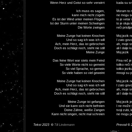
Wenn Herz und Geist so sehr verwirrt
kada su src
Ich muss es sagen,
Moram to r
kann mich nicht zügeln
ne mogu se
Es ist der Wind unter meinen Flügeln
to je vetar 
Ist der Sturm unter meinen Schwingen
to je oluja 
Die Worte zwingen
reči prisilja
Meine Zunge hat keinen Knochen
Moj jezik n
Und so sag ich was ich will
I zato govo
Ach, mein Herz, das ist gebrochen
ah, moje sr
Doch es schlägt noch, steht nie still
ali I dalje 
Meine Zunge
Moj jezik
Das feine Wort war stets mein Feind
Fina reč je 
So viele Worte nicht so gemeint
toliko reči 
So viel Sprache, so gemein
toliko jezik
So viele haben so viel geweint
mnogi su pl
Meine Zunge hat keinen Knochen
Moj jezik n
Und so sag ich was ich will
I zato govo
Ach, mein Herz, das ist gebrochen
ah, moje sr
Doch es schlägt noch, steht nie still
ali I dalje 
Meine Zunge ist gefangen
Moj jezik j
Und sie kann sich nicht befreien
I ne može s
Deine Zähne, weiße Zangen
tvoji zubi, 
Kann nicht singen, nicht mal schreien
ne mogu pev
Tekst 2023
©
Till Lindemann
Prevod
©
VRH ˆ