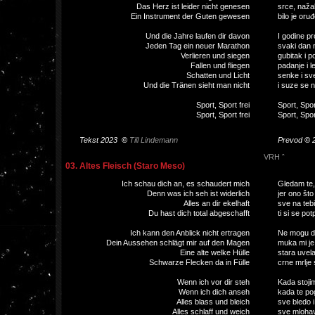
Das Herz ist leider nicht genesen
srce, nažal
Ein Instrument der Guten gewesen
bilo je oru
Und die Jahre laufen dir davon
I godine pr
Jeden Tag ein neuer Marathon
svaki dan 
Verlieren und siegen
gubitak i p
Fallen und fliegen
padanje i le
Schatten und Licht
senke i sve
Und die Tränen sieht man nicht
i suze se n
Sport, Sport frei
Sport, Spor
Sport, Sport frei
Sport, Spor
Tekst 2023
©
Till Lindemann
Prevod
©
VRH ˆ
03. Altes Fleisch (Staro Meso)
Ich schau dich an, es schaudert mich
Gledam te,
Denn was ich seh ist widerlich
jer ono što
Alles an dir ekelhaft
sve na tebi
Du hast dich total abgeschafft
ti si se pot
Ich kann den Anblick nicht ertragen
Ne mogu da
Dein Aussehen schlägt mir auf den Magen
muka mi je 
Eine alte welke Hülle
stara uvela
Schwarze Flecken da in Fülle
crne mrlje 
Wenn ich vor dir steh
Kada stoji
Wenn ich dich anseh
kada te po
Alles blass und bleich
sve bledo i
Alles schlaff und weich
sve mlohav