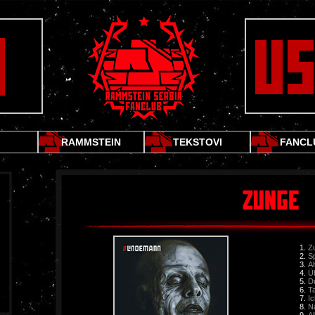
RAMMSTEIN
TEKSTOVI
FANCL
Z
Sp
Al
Ü
D
Ta
I
N