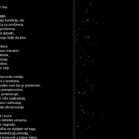
t frei
gija,
aju kondiciju, da,
ća su proširena,
 proširena,
d debelih,
ogu bolje da jebu.
olaze,
novi maraton,
obeda,
tenje,
tlost,
e vide.
na tvrdu zemlju,
i u testisima,
veliko kao što je pomenuto,
u preopterećeni,
 protestvuje,
više maltretirati,
ovi i odricanje,
malo obrazovanja.
a i suza,
u debelim venama,
z nagrade,
ništa ne dobijate od toga,
obedničkog postolja,
pretvoriti u zlatne šipke,