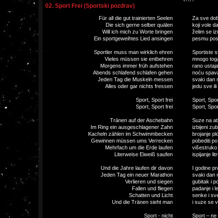
02. Sport Frei (Sportski pozdrav)
Für all die gut trainierten Seelen
Za sve do
Die sich gerne selber quälen
koji vole 
Will ich mich zu Worte bringen
želim se iz
Ein sportgeweihtes Lied ansingen
pesmu posv
Sportler muss man wirklich ehren
Sportiste s
Vieles müssen sie entbehren
mnogo toga
Morgens immer früh aufstehen
rano ustaja
Abends schlafend schlafen gehen
noću spav
Jeden Tag die Muskeln messen
svaki dan 
Alles oder gar nichts fressen
jedu sve ili
Sport, Sport frei
Sport, Spor
Sport, Sport frei
Sport, Spor
Tränen auf der Aschebahn
Suze na atl
Im Ring ein ausgeschlagener Zahn
izbijeni zub
Kacheln zählen im Schwimmbecken
brojanje pl
Gewinnen müssen ums Verrecken
pobediti p
Mehrfach um die Erde laufen
višestruko 
Literweise Eiweiß saufen
ispijanje li
Und die Jahre laufen dir davon
I godine pr
Jeden Tag ein neuer Marathon
svaki dan 
Verlieren und siegen
gubitak i p
Fallen und fliegen
padanje i le
Schatten und Licht
senke i sve
Und die Tränen sieht man
i suze se v
Sport - nicht
Sport – ne