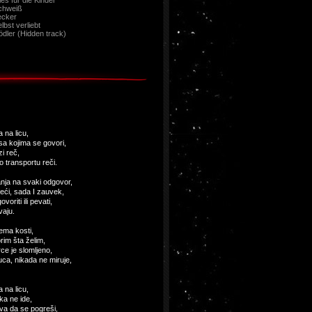
les für die Kinder
chweiß
ecker
lbst verliebt
dler (Hidden track)
a na licu,
sa kojima se govori,
zi reč,
 o transportu reči.
anja na svaki odgovor,
eći, sada I zauvek,
voriti ili pevati,
vaju.
ema kosti,
rim šta želim,
ce je slomljeno,
kuca, nikada ne miruje,
a na licu,
ika ne ide,
va da se pogreši,