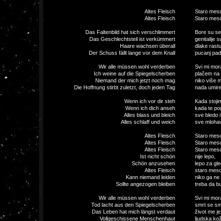
Altes Fleisch
Staro mes
Altes Fleisch
Staro mes
Das Faltenbild hat sich verschlimmert
Bore su se
Das Geschlechtsteil ist verkümmert
genitalije s
Haare wachsen überall
dlake rast
Der Schuss fällt lange vor dem Knall
pucanj pad
Wir alle müssen wohl verderben
Svi mi mor
Ich weine auf die Spiegelscherben
plačem na 
Niemand der mich jetzt noch mag
niko više m
Die Hoffnung stirbt zuletzt, doch jeden Tag
nada umire
Wenn ich vor dir steh
Kada stoji
Wenn ich dich anseh
kada te po
Alles blass und bleich
sve bledo i
Alles schlaff und weich
sve mlohav
Altes Fleisch
Staro mes
Altes Fleisch
Staro mes
Altes Fleisch
Staro mes
Ist nicht schön
nije lepo,
Schön anzusehen
lepo za gle
Altes Fleisch
staro meso
Kann niemand leiden
niko ga ne 
Sollte angezogen bleiben
treba da b
Wir alle müssen wohl verderben
Svi mi mor
Tod lacht aus den Spiegelscherben
smrt se sme
Das Leben hat mich längst verdaut
život me j
Vollgeschissene Menschenhaut
ljudska ko